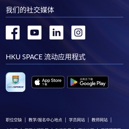
我们的社交媒体
转
转
转
转
到
到
到
到
facebook
youtube
linkedin
instag
HKU SPACE 流动应用程式
职位空缺
教学/报名中心地点
学员网站
教师网站