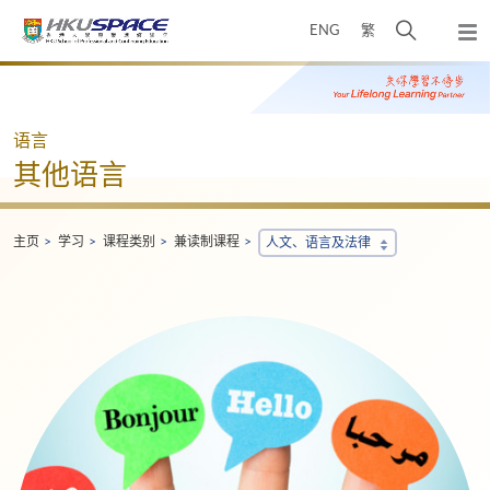
Skip
打
ENG
繁
to
弹
main
开
出
Main
content
搜
主
content
菜
寻
start
单
介
语言
面
其他语言
主页
学习
课程类别
兼读制课程
人文、语言及法律