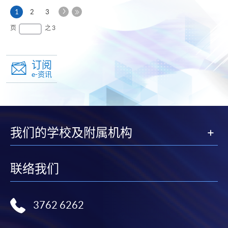
下
本
1
2
3
一
页
最
页
之 3
页
后
一
页
订阅
e-资讯
我们的学校及附属机构
联络我们
3762 6262