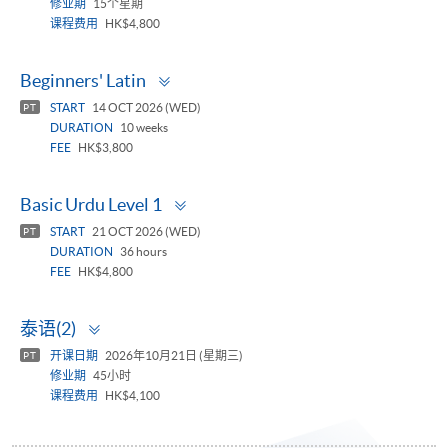
修业期
15个星期
课程费用
HK$4,800
Toggle
Beginners' Latin
panel
START
14 OCT 2026 (WED)
PT
DURATION
10 weeks
FEE
HK$3,800
Toggle
Basic Urdu Level 1
panel
START
21 OCT 2026 (WED)
PT
DURATION
36 hours
FEE
HK$4,800
Toggle
泰语(2)
panel
开课日期
2026年10月21日 (星期三)
PT
修业期
45小时
课程费用
HK$4,100