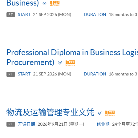
Toggle
Business)
panel
START
21 SEP 2026 (MON)
DURATION
18 months to 3 
PT
Professional Diploma in Business Log
Toggle
Procurement)
panel
START
21 SEP 2026 (MON)
DURATION
18 months to 3 
PT
Toggle
物流及运输管理专业文凭
panel
开课日期
2026年9月21日 (星期一)
修业期
24个月至72
PT