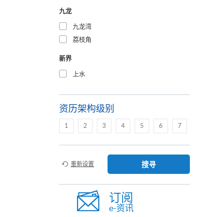
九龙
九龙湾
荔枝角
新界
上水
资历架构级别
1
2
3
4
5
6
7
搜寻
重新设置
订阅
e-资讯