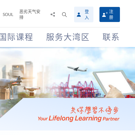
恶劣天气安
登
注
分
打
SOUL
排
册
入
享
开
至
搜
寻
国际课程
服务大湾区
联系
介
面