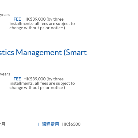
years
FEE
HK$39,000 (by three
installments; all fees are subject to
change without prior notice.)
istics Management (Smart
years
FEE
HK$39,000 (by three
installments; all fees are subject to
change without prior notice.)
个月
课程费用
HK$6500