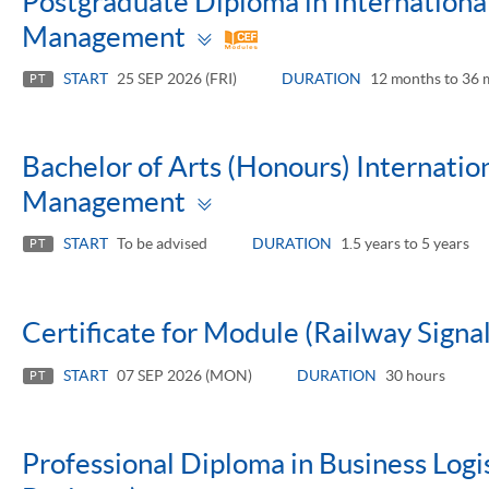
Postgraduate Diploma in International
Toggle
Management
panel
START
25 SEP 2026 (FRI)
DURATION
12 months to 36 
PT
Bachelor of Arts (Honours) Internatio
Toggle
Management
panel
START
To be advised
DURATION
1.5 years to 5 years
PT
Certificate for Module (Railway Signa
START
07 SEP 2026 (MON)
DURATION
30 hours
PT
Professional Diploma in Business Log