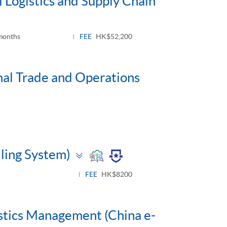
 Logistics and Supply Chain
months
FEE
HK$52,200
nal Trade and Operations
Toggle
lling System)
panel
FEE
HK$8200
istics Management (China e-