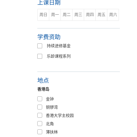
上课日期
周日
周一
周二
周三
周四
周五
周六
学费资助
持续进修基金
乐龄课程系列
地点
香港岛
金钟
铜锣湾
香港大学主校园
北角
薄扶林