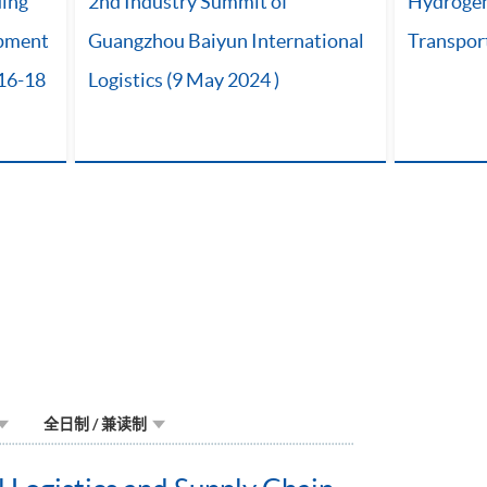
ding
2nd Industry Summit of
Hydrogen 
opment
Guangzhou Baiyun International
Transpor
(16-18
Logistics (9 May 2024 )
全日制 / 兼读制