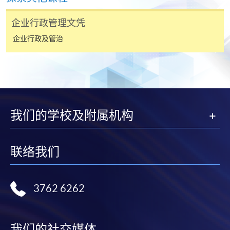
2. 支票或银行本票
如以划线支票或银行本票缴付，抬头请注明「香港大
企业行政管理文凭
学专业进修学院」。支票背面请写上课程名称及申请
企业行政及管治
人姓名。 阁下可：
亲临学院各报名中心递交划线支票、报名表格及有关
证明文件；
或可将上述文件一并寄交各报名中心，信封上请注明
我们的学校及附属机构
「报读课程」，惟学院对邮递失误而遗失的支票及个
人资料概不负责。
联络我们
3. VISA / Mastercard
申请人可亲临学院任何一所报名中心，以 VISA 或
Mastercard（包括「香港大学专业进修学院
3762 6262
Mastercard卡」）缴付学费。香港大学专业进修学院
Mastercard卡持有人，如报读课程满港币2,000元，可
享有十个月免息分期付款优惠，惟课程申请人必须为
我们的社交媒体