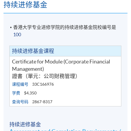
證書(單元 : 公司財務管理)
持续进修基金
报名代码
2445-AC165A
开课日期
18 Sep 2026
时间
7:00pm
香港大学专业进修学院的持续进修基金院校编号是
地点
TBC
100
现时接受报名
持续进修基金课程
Certificate for Module (Corporate Financial
日期 / 时间
Management)
證書（單元：公司財務管理）
逢周五，7:00 p.m. - 10:00 p.m.
课程编号
33C166976
修业期
学费
$4,350
讲授时数：30小时（10节课，每节3小时）
查询号码
2867-8317
地点
持续进修基金
本院任何港岛及九龙区教学中心，包括金钟、铜锣