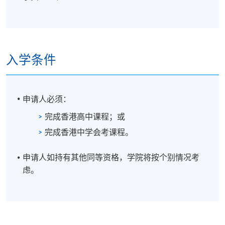
入学条件
评核方法
本课程的评核类别有个人习作及小组讨论。
申请人必须：
学衔
完成香港高中课程；或
学员修毕课程，上课出席率达70%或以上，通过所有考
完成香港中学会考课程。
核，并取得合格成绩，可按香港大学体制，经香港大
学专业进修学院获准颁授「证书（单元：企业变革及
申请人如持有其他同等资格，学院将按个别情况考
资源管理）」。
虑。