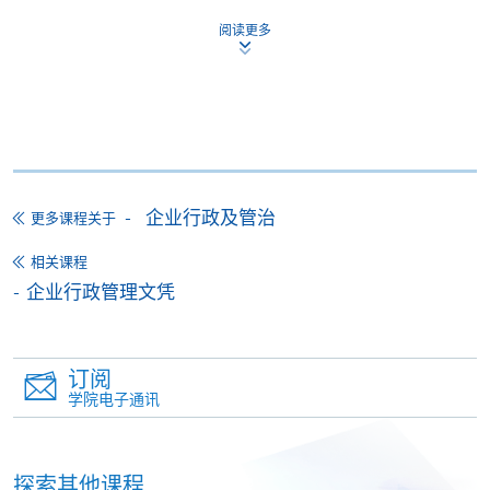
阅读更多
申请
网上报名
立即报名
申请表
企业行政及管治
下载申请表
更多课程关于
相关课程
报名办法
企业行政管理文凭
付款方法
1. 现金、「易办事」（EPS）、微信支付
(WeChat Pay) 或支付宝(Alipay)
订阅
申请人可亲临学院任何一所报名中心，以现金、「易
学院电子通讯
办事」、微信支付（WeChat Pay）或支付宝
（Alipay） 缴付学费。
探索其他课程