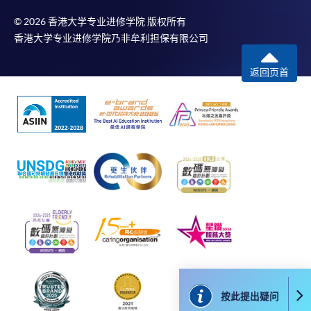
© 2026 香港大学专业进修学院 版权所有
除由学院裁定的特殊情况（例如课程因报名人数不足
香港大学专业进修学院乃非牟利担保有限公司
而取消）之外，一切已缴费用概不退还。如获学院批
准退还款项，以现金、易办事、微信支付、支付宝、
返回页首
支票或缴费灵（只限网上付款）方式缴交之款项，将
以支票退款；以信用卡缴交之款项，退款将直接退还
到支付款项时使用的信用卡户口。
除本学院网页所列明的学费外，个别课程或有其他额
外收费，详情请联络有关学科职员。
学费及学额不得转让他人。一经取录，学员不得转读
其他课程，惟学院对特殊情况，可酌情处理。转读申
请一经批准，学员须缴付港币120元手续费。
学院对邮递失误而遗失的支票或本票、付款收据或个
人资料，概不负责。
若学员有意申请付款证明书，请把填妥之申请表、贴
上足够邮资的回邮信封、连同划线支票交回本学院。
按此提出疑问
每张收据申请费用为港币30 元。支票抬头注明「香