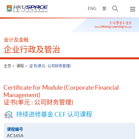
Skip
打
ENG
繁
to
弹
main
开
出
Main
content
搜
主
content
菜
寻
start
单
介
会计及金融
面
企业行政及管治
主页
课程
证书(单元 : 公司财务管理)
Certificate for Module (Corporate Financial
Management)
证书(单元 : 公司财务管理)
持续进修基金 CEF 认可课程
课程编号
AC165A