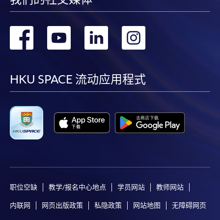
信用卡持有人。详情请向学院报名中心职员查询。
4. 网上缴费服务
转
转
转
转
大部份公开招生的课程（以先到先得形式报名）及个
到
到
到
到
别学历颁授课程提供网上报名/注册服务，申请人可在
网上使用「缴费灵」（不适用於手机）、VISA或
facebook
youtube
linkedin
instag
HKU SPACE 流动应用程式
Mastercard缴付有关课程的报名费或学费。除上述支
付方式之外，如就读学历颁授课程设有网上服务，学
员亦可以微信支付（Online WeChat Pay）、支付宝
（Online Alipay）或转数快（FPS）缴付学费，详情请
参阅
报名办法 -
网上报名服务
。
注意事项:
职位空缺
教学/报名中心地点
学员网站
教师网站
如报读课程将在五个工作天内开课，为免邮递延误报
名程序，建议申请人亲身到学院报名中心报名，并避
内联网
网页出版政策
私隐政策
网站地图
无障碍网页
免使用支票付款。