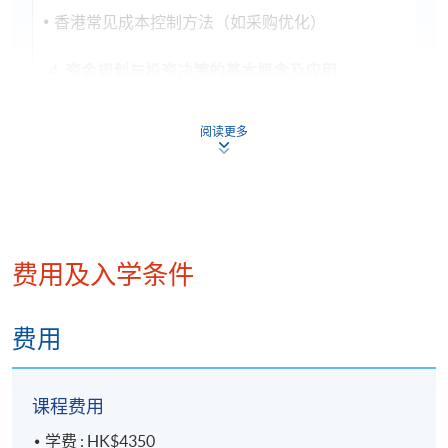
香港常见成本控制方法（如采购优化）
4. 资金规划与投资决策的基本概念及应用
营运资金管理
阅读更多
应收账款、存货及现金周期管理
资本预算基础
投资评估方法（NPV、IRR）
5. 融资策略与风险管理的基本概念及应用
费用及入学条件
企业融资管道
债务融资（银行贷款、债券）
费用
股权融资（IPO、私募）
财务风险辨识
课程费用
汇率风险、利率风险对策
香港企业常见风险管理工具
学费 : HK$4350