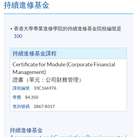
持續進修基金
證書(單元 : 公司財務管理)
報名代碼
2445-AC165A
香港大學專業進修學院的持續進修基金院校編號是
開課日期
18 Sep 2026
100
時間
7:00pm
地點
TBC
持續進修基金課程
現時接受報名
Certificate for Module (Corporate Financial
Management)
證書（單元：公司財務管理）
日期 / 時間
課程編號
33C166976
逢周五，7:00 p.m. - 10:00 p.m.
學費
$4,350
查詢號碼
2867-8317
修業期
講授時數：30小時（10節課，每節3小時）
持續進修基金
地點