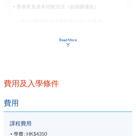
香港常見成本控制方法（如採購優化）
4. 資金規劃與投資決策的基本概念及應用
營運資金管理
Read More
應收賬款、存貨及現金週期管理
資本預算基礎
投資評估方法（NPV、IRR）
5. 融資策略與風險管理的基本概念及應用
費用及入學條件
企業融資管道
債務融資（銀行貸款、債券）
費用
股權融資（IPO、私募）
財務風險辨識
課程費用
匯率風險、利率風險對策
香港企業常見風險管理工具
學費 : HK$4350