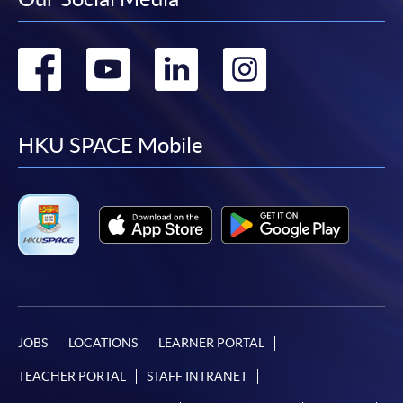
申請人可使用以下方式繳交報名費或課程費用:
繳費靈網上服務
- 申請人須先開立繳費靈戶口及設
Go
Go
Go
Go
定繳費靈網上密碼。有關如何申請繳費靈戶口及密
碼，請瀏覽繳費靈網址
http://www.ppshk.com
。
to
to
to
to
*信用咭網上繳費服務
- 申請人可以 VISA 或
facebook
youtube
linkedin
instag
HKU SPACE Mobile
Mastercard（包括「香港大學專業進修學院
Mastercard卡」）繳付學費。
*香港大學專業進修學院Mastercard卡
持有人如欲享用十個
月免息分期付款優惠，必須親臨本學院設有報名服務的教
學中心作付款安排。
如欲了解如何於網上報讀新課程及繳費，請瀏覽網上
申請/報讀指南 :
JOBS
LOCATIONS
LEARNER PORTAL
TEACHER PORTAL
STAFF INTRANET
-
短期課程