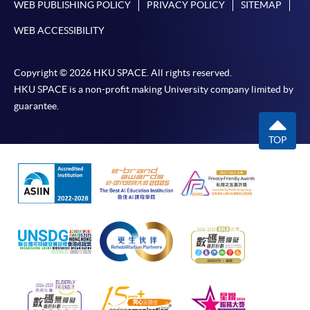
WEB PUBLISHING POLICY
PRIVACY POLICY
SITEMAP
-
個別學歷頒授課程
WEB ACCESSIBILITY
報讀同一學歷頒授課程內其他單元
Copyright © 2026 HKU SPACE. All rights reserved.
HKU SPACE is a non-profit making University company limited by
個別課程為須報讀同一學歷頒授課程及其他單元或繳
guarantee.
交下期學費的學員，提供網上服務，如學員就讀的課
程設有此服務，課程負責人會通知學員有關程序。
TOP
網上支付可通過「繳費靈」(PPS) (不適用於手機)、
VISA 或 Mastercard、「微信支付」(Online WeChat
Pay) 、「支付寶」(Online Alipay) 或 「轉數快」(FPS)
繳付學費。
親身報名/郵遞