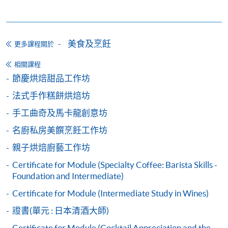
Alipay) 或 「轉數快」(FPS) 繳付學費。
報讀新課程
美食及烹飪
更多課程關於
填寫網上報名表格
相關課程
申請人可按該課程網頁的右上角的
節慶烘焙甜品工作坊
圖示進入網上服務網頁，然
法式手作糕餅烘焙坊
後按照指示填妥網上報名表格。
手工曲奇及馬卡龍創意坊
名廚私房美饌烹飪工作坊
某些課程須甄選入學，並要求申請人上載課程網頁
中指定所須文件(如學歷證明)。系統只支援doc,
親子烘焙廚藝工作坊
docx, jpg 和pdf格式之附件。
Certificate for Module (Specialty Coffee: Barista Skills -
Foundation and Intermediate)
繳交所需費用
Certificate for Module (Intermediate Study in Wines)
證書(單元 : 日本清酒大師)
申請人可使用以下方式繳交報名費或課程費用:
Certificate for Module (Cocktail Appreciation and the