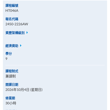
課程編號
HT046A
報名代碼
2450-2226AW
資歷架構級別
經濟資助
學分
9
課程制式
兼讀制
開課日期
2026年10月4日 (星期日)
修業期
30小時