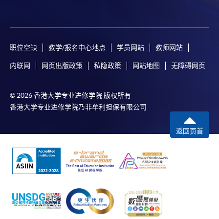
課程負責人會為學員送上「註冊及學費通知」
(「通知」)，請填妥有關「通知」，並親往報名中
心或以郵遞方式，遞交「通知」及繳交所需費用。
职位空缺
教学/报名中心地点
学员网站
教师网站
有關繳費詳情，請參閱
付款方法
。如對報名程序有任
内联网
网页出版政策
私隐政策
网站地图
无障碍网页
何疑問，請詳閱個別課程資料，或聯絡有關課程負責
人或報名中心。
© 2026 香港大学专业进修学院 版权所有
課程/科目報名注意事項:
香港大学专业进修学院乃非牟利担保有限公司
選用網上報名服務必須在已接駁互聯網及支援
返回页首
JavaScript程式瀏覽器的電腦上進行。建議選用
Google Chrome瀏覽器。
申請人不應閒置申請超過10分鐘。否則，申請人
必須重新開始整個申請程序。
網上報名只支援「提早報讀優惠」。如需享用其他
報讀優惠，請親臨學院的報名中心報名。