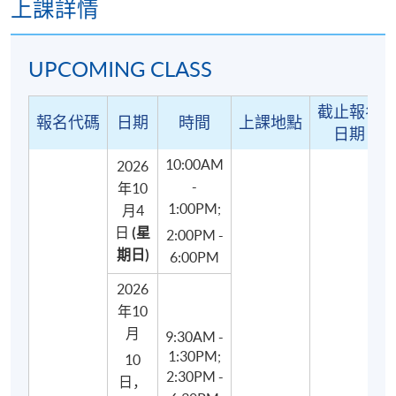
上課詳情
UPCOMING CLASS
課程結構
截止報名
報名代碼
日期
時間
上課地點
日期
本課程共有8課堂（共30小時授課及2小時測驗），內
容包括：
10:00AM
2026
-
年10
1:00PM;
西式烘焙和糕點藝術的歷史和背景、烘焙與糕點藝術
月4
的定義
日
(星
2:00PM -
期日)
6:00PM
高風險食物的處理、食物的保存、貯藏和運輸
食物製作人員個人衞生
2026
年10
糖油攪拌法及融化牛油技巧的簡介、示範及實踐
月
9:30AM -
法式撻、朱古力甘納許及朱古力法式撻製作的示範及
1:30PM;
10
製作
2:30PM -
日，
忌廉打發方法與裱花技巧的示範及實踐