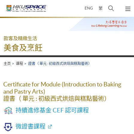
Skip
打
ENG
繁
to
弹
main
开
出
Main
content
搜
主
content
菜
寻
start
单
介
款客及精緻生活
面
美食及烹飪
主页
课程
證書（ 單元 : 初級西式烘焙與糕點藝術）
Certificate for Module (Introduction to Baking
and Pastry Arts)
證書（ 單元 : 初級西式烘焙與糕點藝術）
持續進修基金 CEF 認可課程
微證書課程