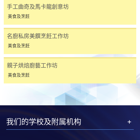
手工曲奇及馬卡龍創意坊
美食及烹飪
報讀同一學歷頒授課程內其他單元
個別課程為須報讀同一學歷頒授課程及其他單元或繳
名廚私房美饌烹飪工作坊
交下期學費的學員，提供網上服務，如學員就讀的課
美食及烹飪
程設有此服務，課程負責人會通知學員有關程序。
網上支付可通過「繳費靈」(PPS) (不適用於手機)、
親子烘焙廚藝工作坊
VISA 或 Mastercard、「微信支付」(Online WeChat
美食及烹飪
Pay) 、「支付寶」(Online Alipay) 或 「轉數快」(FPS)
繳付學費。
親身報名/郵遞
我们的学校及附属机构
報讀新課程