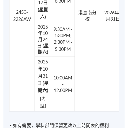
6:30PM
17日
蛋奶醬、巴伐利亞忌廉和慕斯製作的示範及製作
(星期
2450-
港島南分
2026年8
蛋糕1 - 分蛋法製作、擺盤和裝飾的示範及實踐
六)
校
月31日
2226AW
蛋糕2 - 全蛋法製作、擺盤和裝飾的示範及實踐
2026
9:30AM -
年10
泡芙示範及製作
1:30PM;
月24
2:30PM -
擺盤和裝飾的示範及實踐
日
(星
5:30PM
期六)
2026
年10
月31
10:00AM
日
(星
-
期六)
12:00PM
[考
試]
如有需要，學科部門保留更改以上時間表的權利