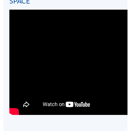
SPACE
*圖片只供參考
評核
評核類別
評核內容及時間
比重
20條多項選擇題
筆試
40%
(30分鐘)