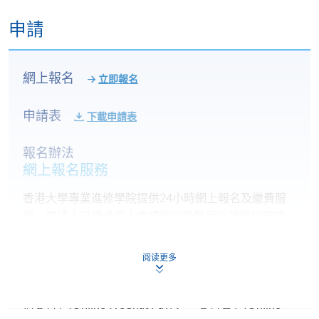
申請
網上報名
立即報名
申請表
下載申請表
報名辦法
網上報名服務
香港大學專業進修學院提供24小時網上報名及繳費服
務，申請人可通過網上申請個別學歷頒授課程和報讀
大部份公開招生的課程(以先到先得形式報名的課程)。
申請人可在網上使用「繳費靈」(PPS) (不適用於手
阅读更多
機)、VISA 或 Mastercard。除上述支付方式之外，如就
讀學歷頒授課程設有網上服務，在學學員亦可以「微
信支付」(Online WeChat Pay) 、「支付寶」(Online