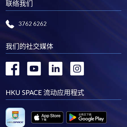
联络我们
凡以「先到先得」為取錄方式的課程，請填妥
SF26報名表，親往
報名中心
或以郵遞方式連同學
3762 6262
費以及所需證明文件呈交。
[
下載報名表SF26
]
我们的社交媒体
申請學歷頒授及專業課程可能需要其他資料，報名
表可向報名中心或有關課程負責人索取。填妥申請
转
转
转
转
表格後，請連同報名費/學費以及所需證明文件親
往報名中心或以郵遞方式遞交。
到
到
到
到
facebook
youtube
linkedin
instag
HKU SPACE 流动应用程式
報讀同一學歷頒授課程內其他單元
​學院為學歷頒授課程特設「註冊及學費通知」，適
用於一般學歷頒授課程。