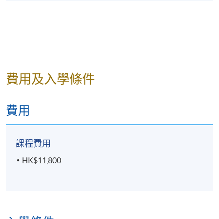
按考試要求，應用正確步驟及
技巧完成製作和裝飾一個烘焙
製作技巧
60%
或糕點成品。
考試
(1小時30分鐘)
費用及入學條件
學銜
學員修畢課程，上課出席率達70%或以上，並通過評核
費用
取得合格成績，可按香港大學體制，經香港大學專業
進修學院獲准頒授「證書 (單元 : 初級西式烘焙與糕點
藝術)」。
課程費用
HK$11,800
報名代碼
2450-2226AW
開課日期
2026年10月4日 (星期日)
現時接受報名