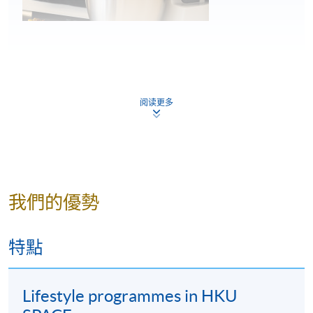
Ms Alison Wah
Alison從小對餐飲服務和製作甜點充滿熱情。在香港中
阅读更多
文大學修讀酒店管理課程畢業後，她加入了一家大型
飲食集團，工作數年後毅然辭職，前往法國巴黎藍帶
廚藝學院深造，以進一步提升自己的烘焙技巧。
在學院畢業後，她回到香港，在一家五星級酒店的餅
我們的優勢
房工作並積累了寶貴的經驗。隨後開設了自己的甜品
工作室。Alison擅長於運用時令食材和簡潔清新的造型
來製作甜點，讓人們能夠細賞食材本身的美味。她的
特點
甜點融合了創意和品質，為大家帶來獨特而精緻的甜
點體驗。
Lifestyle programmes in HKU