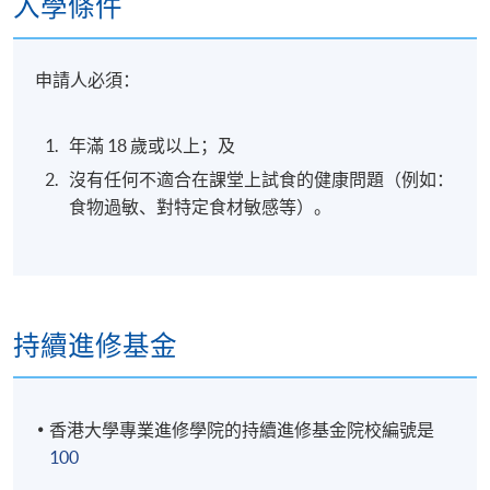
入學條件
地點
申請人必須：
港島南分校
年滿 18 歲或以上；及
沒有任何不適合在課堂上試食的健康問題（例如：
食物過敏、對特定食材敏感等）。
持續進修基金
香港大學專業進修學院的持續進修基金院校編號是
100