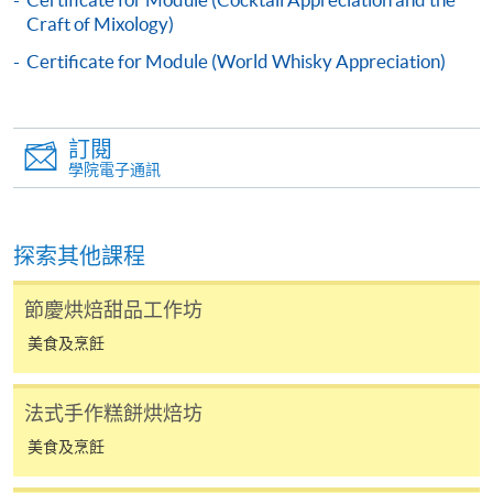
繳費靈網上服務
- 申請人須先開立繳費靈戶口及設
Craft of Mixology)
定繳費靈網上密碼。有關如何申請繳費靈戶口及密
Certificate for Module (World Whisky Appreciation)
碼，請瀏覽繳費靈網址
http://www.ppshk.com
。
*信用咭網上繳費服務
- 申請人可以 VISA 或
訂閱
Mastercard（包括「香港大學專業進修學院
學院電子通訊
Mastercard卡」）繳付學費。
*香港大學專業進修學院Mastercard卡
持有人如欲享用十個
探索其他課程
月免息分期付款優惠，必須親臨本學院設有報名服務的教
學中心作付款安排。
節慶烘焙甜品工作坊
美食及烹飪
如欲了解如何於網上報讀新課程及繳費，請瀏覽網上
申請/報讀指南 :
法式手作糕餅烘焙坊
-
短期課程
美食及烹飪
-
個別學歷頒授課程