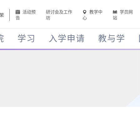
活动预
研讨会及工作
教学中
学员网
繁
告
坊
心
站
院
学习
入学申请
教与学