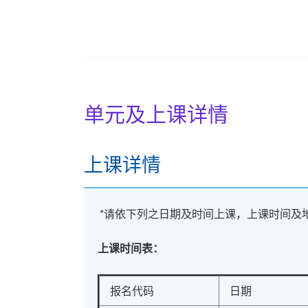
出席率达70%或以上；及
於指定时间内完成所有作业，并取得合
学院将尽量按所列的资料安排课程，惟学院
单元及上课详情
报名代码
2435-PE041A
日期 / 时间
上课详情
逢周三、周日，7:00pm - 9:00pm & - 1:00p
*请依下列之日期及时间上课，上课时间及
地点
上课时间表：
港岛东分校
报名代码
日期