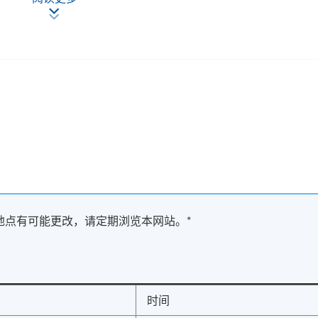
格成绩
保留在有需要的情况下作出改动的权利。学员将获另行通知。
现时接受报名
m - 6:00pm
地点有可能更改，请定期浏览本网站。*
时间