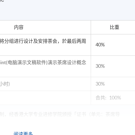
内容
比重
将分组进行设计及安排茶会，於最后两周
40%
Point(电脑演示文稿软件)演示茶席设计概念
30%
小时)
30%
合共: 100%
制，经香港大学专业进修学院颁授「证书（单元：茶席导
阅读更多