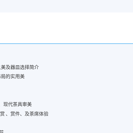
之美及器皿选择简介
布局的实用美
、宋、现代茶具审美
和鉴赏 、赏件、及茶席体验
花