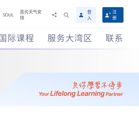
恶劣天气安
登
注
分
打
SOUL
排
册
入
享
开
至
搜
寻
国际课程
服务大湾区
联系
介
面