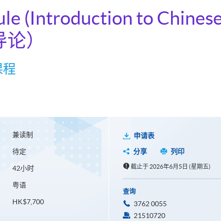
ule (Introduction to Chine
导论）
课程
兼读制
申请表
待定
分享
列印
截止于 2026年6月5日 (星期五)
42小时
粤语
查询
HK$7,700
3762 0055
21510720