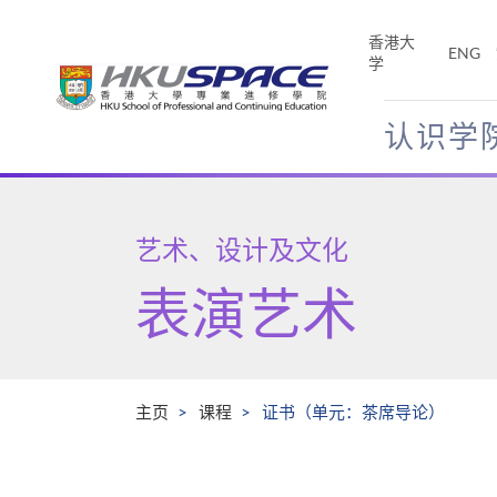
Skip
to
香港大
ENG
main
学
content
认识学
Main
content
start
艺术、设计及文化
表演艺术
主页
课程
证书（单元：茶席导论）