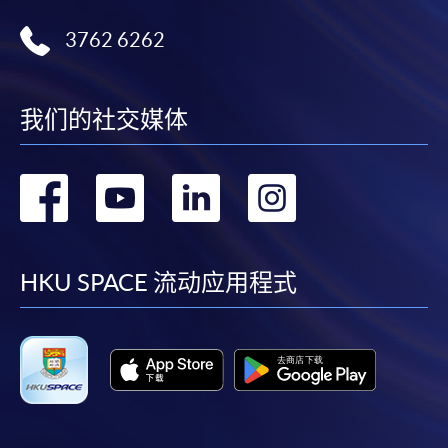
3762 6262
我们的社交媒体
转
转
转
转
到
到
到
到
facebook
youtube
linkedin
instag
HKU SPACE 流动应用程式