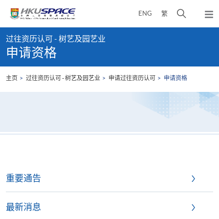
Skip
打
ENG
繁
to
弹
main
开
出
Main
content
搜
主
过往资历认可 - 树艺及园艺业
content
菜
寻
申请资格
start
单
介
面
主页
过往资历认可 - 树艺及园艺业
申请过往资历认可
申请资格
重要通告
最新消息