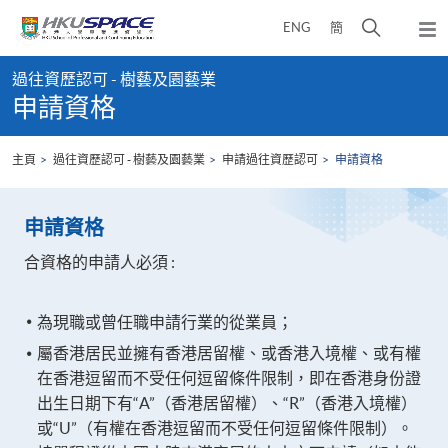
Skip
打
ENG
簡
to
彈
main
開
出
Main
content
搜
主
過往資歷認可 - 樹藝及園藝業
content
選
尋
申請資格
start
單
介
面
主頁
過往資歷認可 - 樹藝及園藝業
申請過往資歷認可
申請資格
申請資格
合資格的申請人必須 :
為現職或曾任職申請行業的從業員；
屬香港居民並擁有香港居留權、或香港入境權、或有權
在香港逗留而不受任何逗留條件限制，即在香港身份證
出生日期下有“A”（香港居留權）、“R”（香港入境權）
或“U”（有權在香港逗留而不受任何逗留條件限制）。