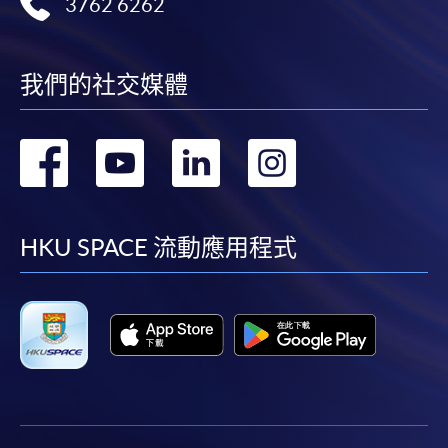
3762 6262
我們的社交媒體
轉
轉
轉
轉
到
到
到
到
facebook
youtube
linkedin
instag
HKU SPACE 流動應用程式