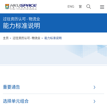
Skip
打
ENG
繁
to
弹
main
开
出
Main
content
搜
主
过往资历认可 - 物流业
content
菜
寻
能力标准说明
start
单
介
面
主页
过往资历认可 - 物流业
能力标准说明
重要通告
选择单元组合