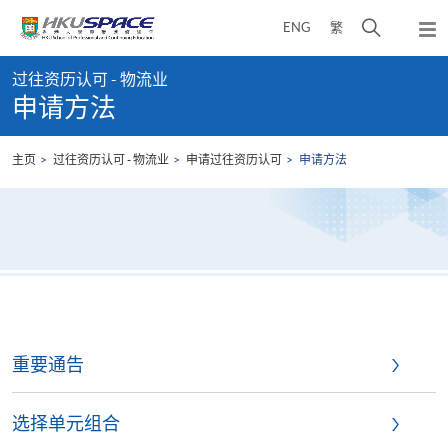
Skip
打
ENG
繁
to
弹
main
开
出
Main
content
搜
主
过往资历认可 - 物流业
content
菜
寻
申请方法
start
单
介
面
主页
过往资历认可 - 物流业
申请过往资历认可
申请方法
重要通告
选择单元组合