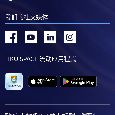
我们的社交媒体
转
转
转
转
到
到
到
到
facebook
youtube
linkedin
instag
HKU SPACE 流动应用程式
职位空缺
教学/报名中心地点
学员网站
教师网站