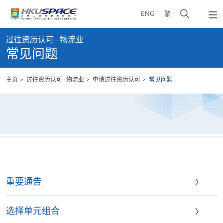
Skip
打
ENG
繁
to
弹
main
开
出
Main
content
搜
主
过往资历认可 - 物流业
content
菜
寻
常见问题
start
单
介
面
主页
过往资历认可 - 物流业
申请过往资历认可
常见问题
重要通告
选择单元组合