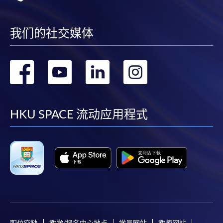
我们的社交媒体
转
转
转
转
到
到
到
到
facebook
youtube
linkedin
instag
HKU SPACE 流动应用程式
职位空缺
教学/报名中心地点
学员网站
教师网站