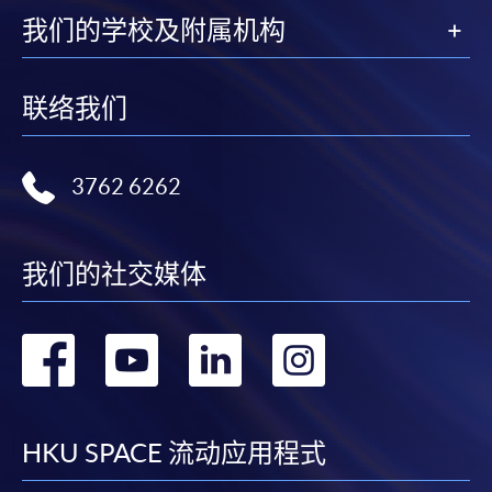
我们的学校及附属机构
联络我们
3762 6262
我们的社交媒体
转
转
转
转
到
到
到
到
facebook
youtube
linkedin
instag
HKU SPACE 流动应用程式