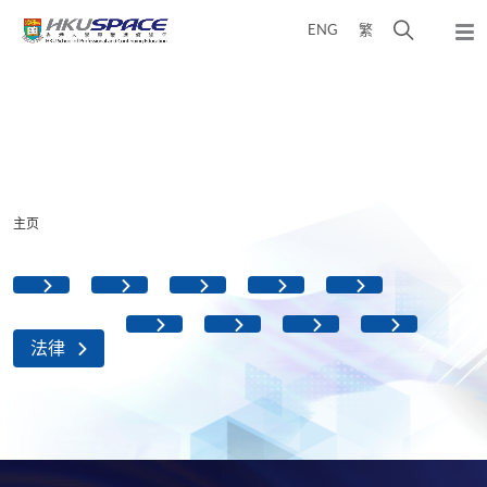
Skip
打
ENG
繁
to
弹
main
开
出
Main
content
搜
主
content
菜
寻
start
单
介
面
主页
法律