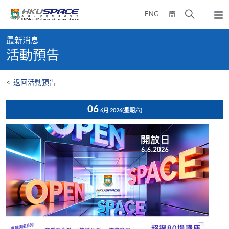
Skip
打
ENG
簡
to
彈
main
開
出
Main
content
搜
主
最新消息
content
選
尋
活動預告
start
單
介
面
<
返回活動預告
06
6月 2026
(星期六)