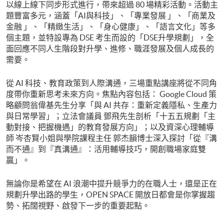
以線上線下同步形式進行，帶來超過 80 場精彩活動。活動主
題豐富多元，涵蓋「AI與科技」、「專業發展 」、「商業及
金融 」、「精緻生活」、「身心健康」、「語言文化」等多
個主題，並特設專為 DSE 考生而設的「DSE升學規劃」，全
面回應不同人生階段對升學、進修、職涯發展及個人成長的
需要。
從 AI 科技、教育政策到人際溝通，三場重點講座將從不同角
度帶你重新思考未來方向。焦點內容包括： Google Cloud 策
略顧問翁偉基先生分享「與 AI 共存：重新定義隱私、生產力
與日常學習」；立法會議員 鄧飛先生剖析「十五五規劃「主
動對接、把握機遇」的教育發展方向」；以及資深心理輔導
師 岑杏賢小姐與學院課程主任 郭杰韻博士深入探討「從『溝
而不通』到『真溝通』：活用輔導技巧，開創職場家庭雙
贏」。
無論你是希望在 AI 浪潮中提升競爭力的在職人士，還是正在
規劃升學出路的學生，OPEN SPACE 開放日都會是你掌握趨
勢、拓闊視野、啟發下一步的重要起點。