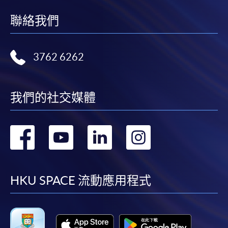
聯絡我們
3762 6262
我們的社交媒體
轉
轉
轉
轉
到
到
到
到
facebook
youtube
linkedin
instag
HKU SPACE 流動應用程式