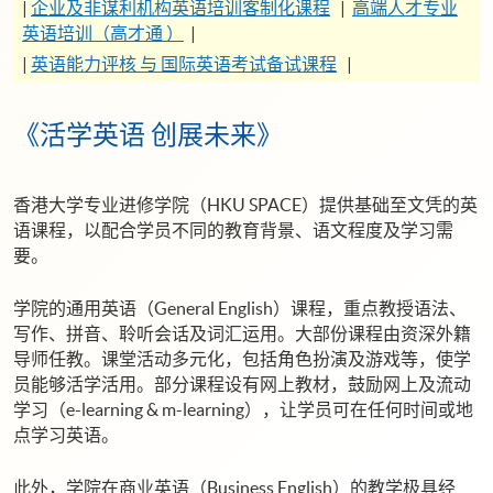
|
企业及非谋利机构英语培训客制化课程
|
高端人才专业
英语培训（高才通 ）
|
|
英语能力评核 与 国际英语考试备试课程
|
《活学英语 创展未来》
香港大学专业进修学院（HKU SPACE）提供基础至文凭的英
语课程，以配合学员不同的教育背景、语文程度及学习需
要。
学院的通用英语（General English）课程，重点教授语法、
写作、拼音、聆听会话及词汇运用。大部份课程由资深外籍
导师任教。课堂活动多元化，包括角色扮演及游戏等，使学
员能够活学活用。部分课程设有网上教材，鼓励网上及流动
学习（e-learning & m-learning），让学员可在任何时间或地
点学习英语。
此外，学院在商业英语（Business English）的教学极具经