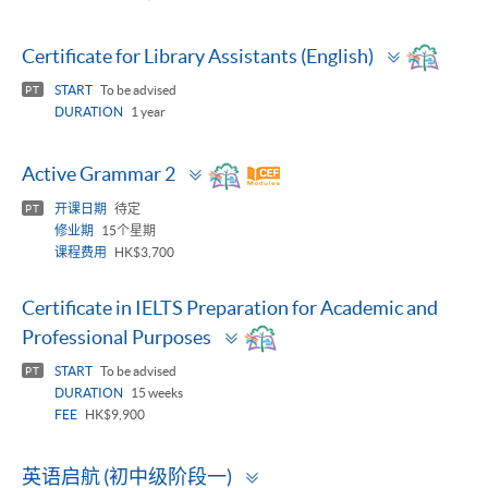
Toggle
Certificate for Library Assistants (English)
panel
START
To be advised
PT
DURATION
1 year
Toggle
Active Grammar 2
panel
开课日期
待定
PT
修业期
15个星期
课程费用
HK$3,700
Certificate in IELTS Preparation for Academic and
Toggle
Professional Purposes
panel
START
To be advised
PT
DURATION
15 weeks
FEE
HK$9,900
Toggle
英语启航 (初中级阶段一)