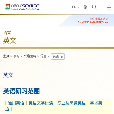
Skip
打
ENG
繁
to
弹
main
开
出
Main
content
搜
主
content
菜
寻
start
单
介
语言
面
英文
主页
学习
兴趣范畴
语言
英语
英文
英语研习范围
|
通用英语
|
英语文学研读
|
专业及商务英语
|
学术英
语
|