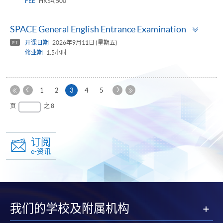
FEE
HK$4,500
Toggl
SPACE General English Entrance Examination
panel
开课日期
2026年9月11日 (星期五)
PT
修业期
1.5小时
上
下
本
1
2
3
4
5
一
一
第
页
最
页
之 8
页
页
一
后
页
一
页
订阅
e-资讯
我们的学校及附属机构