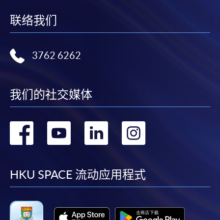
联络我们
3762 6262
我们的社交媒体
转
转
转
转
到
到
到
到
facebook
youtube
linkedin
instag
HKU SPACE 流动应用程式