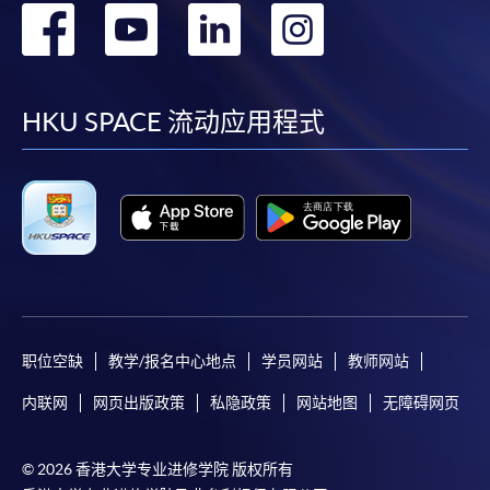
转
转
转
转
到
到
到
到
facebook
youtube
linkedin
instag
HKU SPACE 流动应用程式
职位空缺
教学/报名中心地点
学员网站
教师网站
内联网
网页出版政策
私隐政策
网站地图
无障碍网页
© 2026 香港大学专业进修学院 版权所有