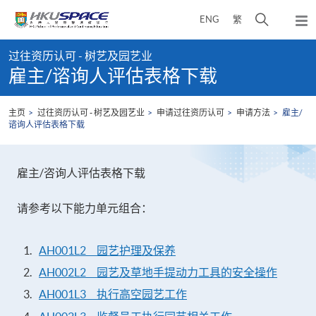
Skip
打
ENG
繁
to
弹
main
开
出
Main
content
搜
主
过往资历认可 - 树艺及园艺业
content
菜
寻
雇主/谘询人评估表格下载
start
单
介
面
主页
过往资历认可 - 树艺及园艺业
申请过往资历认可
申请方法
雇主/
谘询人评估表格下载
雇主/咨询人评估表格下载
请参考以下能力单元组合：
AH001L2 园艺护理及保养
AH002L2 园艺及草地手提动力工具的安全操作
AH001L3 执行高空园艺工作