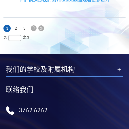
下
本
1
2
3
一
页
最
页
之 3
页
后
一
页
我们的学校及附属机构
联络我们
3762 6262