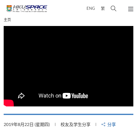
Skip
打
ENG
繁
to
弹
main
开
出
Main
主页
content
搜
主
content
菜
寻
start
单
介
面
2019年8月22日 (星期四)
校友及学生分享
分享
2