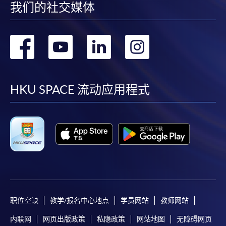
我们的社交媒体
转
转
转
转
到
到
到
到
facebook
youtube
linkedin
instag
HKU SPACE 流动应用程式
职位空缺
教学/报名中心地点
学员网站
教师网站
内联网
网页出版政策
私隐政策
网站地图
无障碍网页