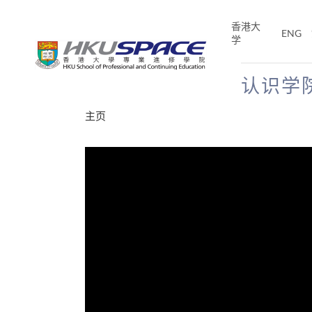
Skip
to
香港大
ENG
main
学
content
认识学
Main
主页
content
start
分享