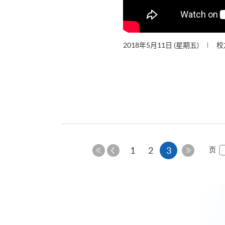
2018年5月11日 (星期五)
校
上
本
1
2
3
页
一
第
最
页
页
一
后
页
一
页