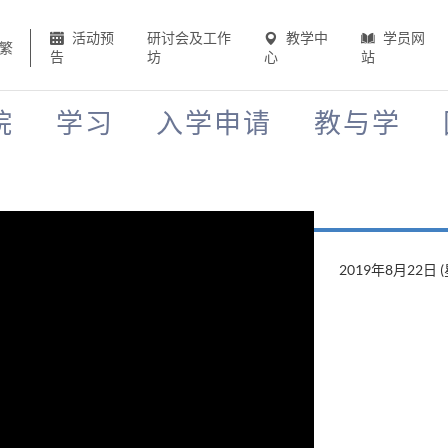
活动预
研讨会及工作
教学中
学员网
繁
告
坊
心
站
院
学习
入学申请
教与学
2019年8月22日 