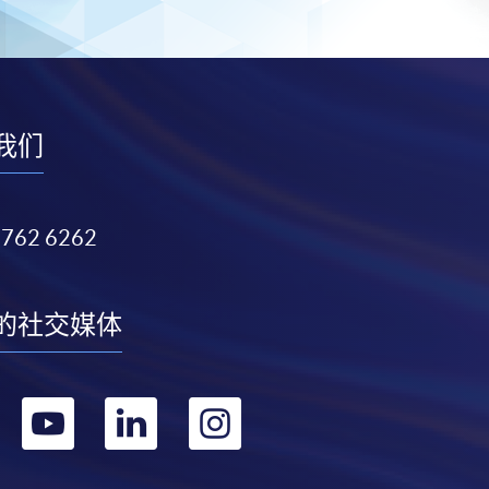
我们
3762 6262
的社交媒体
转
转
转
转
到
到
到
到