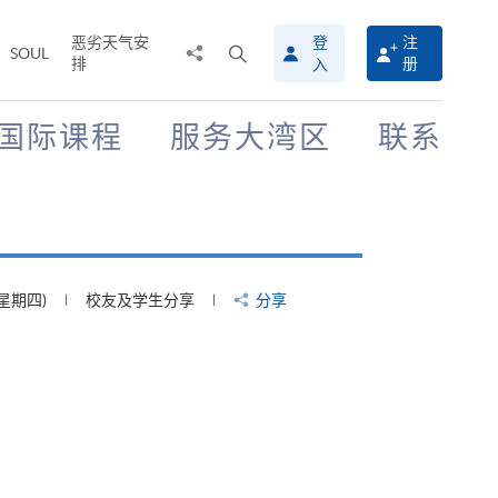
恶劣天气安
登
注
分
打
SOUL
排
册
入
享
开
至
搜
寻
国际课程
服务大湾区
联系
介
面
(星期四)
校友及学生分享
分享