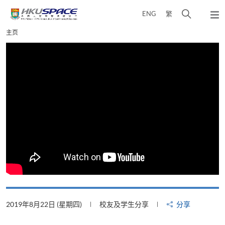
Skip
打
ENG
繁
to
弹
main
开
出
Main
主页
content
搜
主
content
菜
寻
start
单
介
面
2019年8月22日 (星期四)
校友及学生分享
分享
2