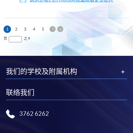
下
本
1
2
3
4
5
一
页
最
页
之 9
页
后
一
页
我们的学校及附属机构
联络我们
3762 6262