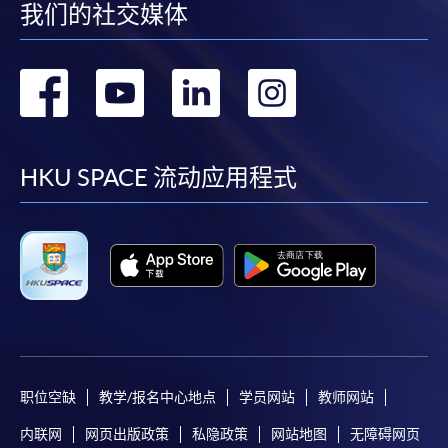
我们的社交媒体
转
转
转
转
到
到
到
到
facebook
youtube
linkedin
instag
HKU SPACE 流动应用程式
职位空缺
教学/报名中心地点
学员网站
教师网站
内联网
网页出版政策
私隐政策
网站地图
无障碍网页