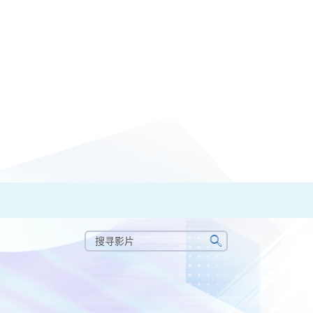
搜
寻
搜
影
寻
片