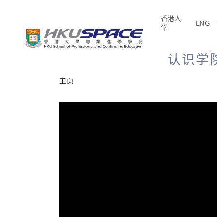
Skip
to
香港大
ENG
main
学
content
认识学
Main
主页
content
start
分享