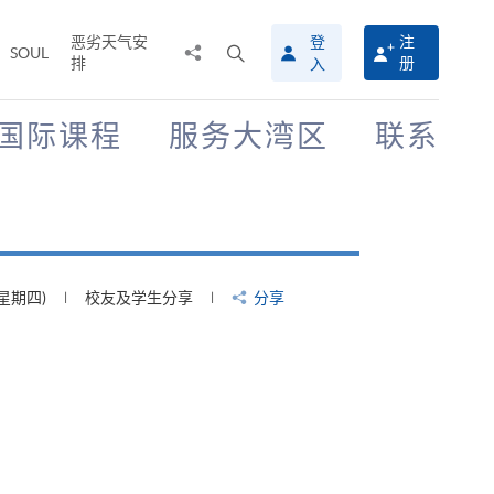
恶劣天气安
登
注
分
打
SOUL
排
册
入
享
开
至
搜
寻
国际课程
服务大湾区
联系
介
面
(星期四)
校友及学生分享
分享