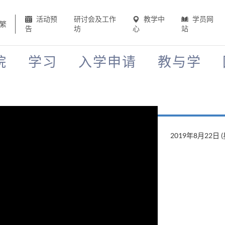
活动预
研讨会及工作
教学中
学员网
繁
告
坊
心
站
院
学习
入学申请
教与学
2019年8月22日 