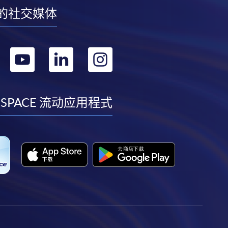
的社交媒体
转
转
转
转
到
到
到
到
facebook
youtube
linkedin
instagram
 SPACE 流动应用程式