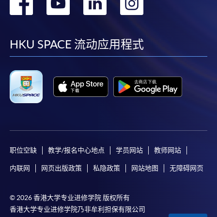
转
转
转
转
到
到
到
到
facebook
youtube
linkedin
instag
HKU SPACE 流动应用程式
职位空缺
教学/报名中心地点
学员网站
教师网站
内联网
网页出版政策
私隐政策
网站地图
无障碍网页
© 2026 香港大学专业进修学院 版权所有
香港大学专业进修学院乃非牟利担保有限公司