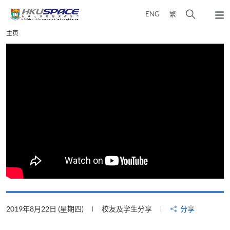
Skip
打
ENG
繁
to
弹
main
开
出
Main
主页
content
搜
主
content
菜
寻
start
单
介
面
2019年8月22日 (星期四)
校友及学生分享
分享
2