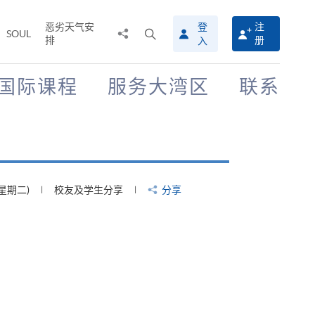
恶劣天气安
登
注
分
打
SOUL
排
册
入
享
开
至
搜
寻
国际课程
服务大湾区
联系
介
面
(星期四)
校友及学生分享
分享