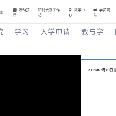
活动预
研讨会及工作
教学中
学员网
繁
告
坊
心
站
院
学习
入学申请
教与学
2019年8月22日 