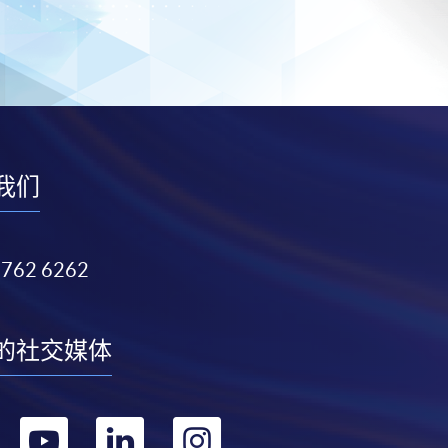
我们
3762 6262
的社交媒体
转
转
转
转