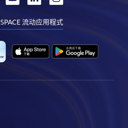
到
到
到
到
facebook
youtube
linkedin
instagram
 SPACE 流动应用程式