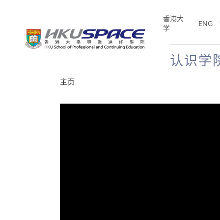
Skip
to
香港大
ENG
main
学
content
认识学
Main
主页
content
start
分享