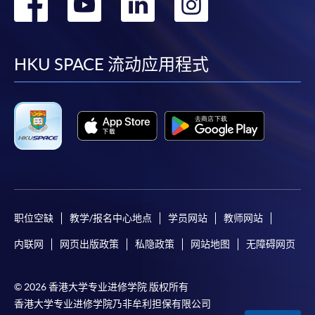
转
转
转
转
到
到
到
到
facebook
youtube
linkedin
instag
HKU SPACE 流动应用程式
职位空缺
教学/报名中心地点
学员网站
教师网站
内联网
网页出版政策
私隐政策
网站地图
无障碍网页
© 2026 香港大学专业进修学院 版权所有
香港大学专业进修学院乃非牟利担保有限公司