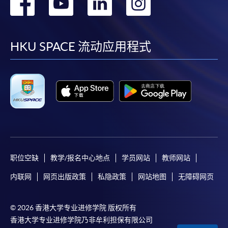
转
转
转
转
到
到
到
到
facebook
youtube
linkedin
instag
HKU SPACE 流动应用程式
职位空缺
教学/报名中心地点
学员网站
教师网站
内联网
网页出版政策
私隐政策
网站地图
无障碍网页
© 2026 香港大学专业进修学院 版权所有
香港大学专业进修学院乃非牟利担保有限公司