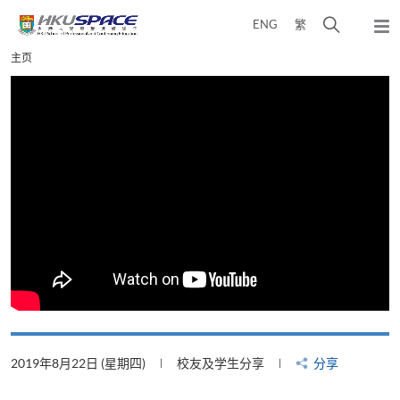
Skip
打
ENG
繁
to
弹
main
开
出
Main
主页
content
搜
主
content
菜
寻
start
单
介
面
2019年8月22日 (星期四)
校友及学生分享
分享
2