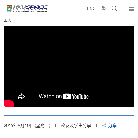
Skip
打
ENG
繁
to
弹
main
开
出
Main
主页
content
搜
主
content
菜
寻
start
单
介
面
2019年9月10日 (星期二)
校友及学生分享
分享
2