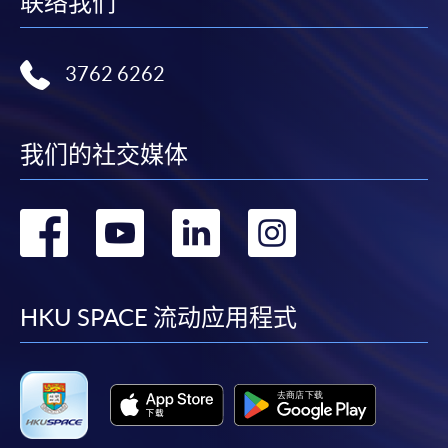
联络我们
3762 6262
我们的社交媒体
转
转
转
转
到
到
到
到
facebook
youtube
linkedin
instag
HKU SPACE 流动应用程式