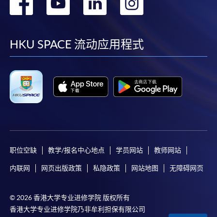
转
转
转
转
到
到
到
到
facebook
youtube
linkedin
instag
HKU SPACE 流动应用程式
职位空缺
教学/报名中心地点
学员网站
教师网站
内联网
网页出版政策
私隐政策
网站地图
无障碍网页
© 2026 香港大学专业进修学院 版权所有
香港大学专业进修学院乃非牟利担保有限公司