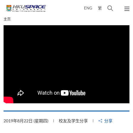
Skip
打
ENG
繁
to
弹
main
开
出
Main
主页
content
搜
主
content
菜
寻
start
单
介
面
2019年8月22日 (星期四)
校友及学生分享
分享
2