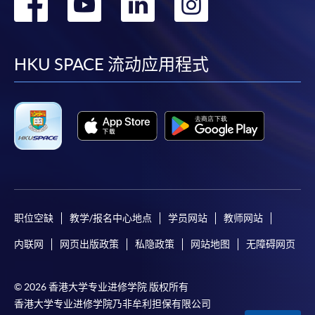
转
转
转
转
到
到
到
到
facebook
youtube
linkedin
instag
HKU SPACE 流动应用程式
职位空缺
教学/报名中心地点
学员网站
教师网站
内联网
网页出版政策
私隐政策
网站地图
无障碍网页
© 2026 香港大学专业进修学院 版权所有
香港大学专业进修学院乃非牟利担保有限公司