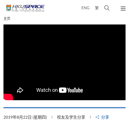
Skip
打
ENG
繁
to
弹
main
开
出
Main
主页
content
搜
主
content
菜
寻
start
单
介
面
2019年8月22日 (星期四)
校友及学生分享
分享
2