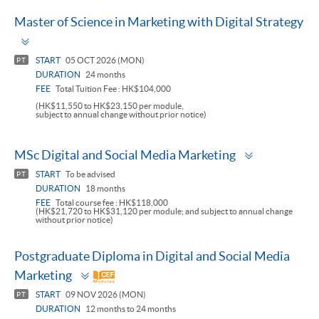
Master of Science in Marketing with Digital Strategy
Toggle
panel
START
05 OCT 2026 (MON)
PT
DURATION
24 months
FEE
Total Tuition Fee : HK$104,000
(HK$11,550 to HK$23,150 per module,
subject to annual change without prior notice)
Toggle
MSc Digital and Social Media Marketing
panel
START
To be advised
PT
DURATION
18 months
FEE
Total course fee : HK$118,000
(HK$21,720 to HK$31,120 per module; and subject to annual change
without prior notice)
Postgraduate Diploma in Digital and Social Media
Toggle
Marketing
panel
START
09 NOV 2026 (MON)
PT
DURATION
12 months to 24 months