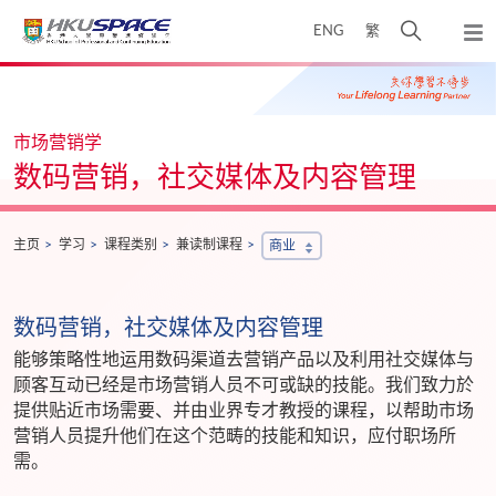
Skip
打
ENG
繁
to
弹
main
开
出
Main
content
搜
主
content
菜
寻
start
单
介
市场营销学
面
数码营销，社交媒体及内容管理
主页
学习
课程类别
兼读制课程
商业
数码营销，社交媒体及内容管理
能够策略性地运用数码渠道去营销产品以及利用社交媒体与
顾客互动已经是市场营销人员不可或缺的技能。我们致力於
提供贴近市场需要、并由业界专才教授的课程，以帮助市场
营销人员提升他们在这个范畴的技能和知识，应付职场所
需。