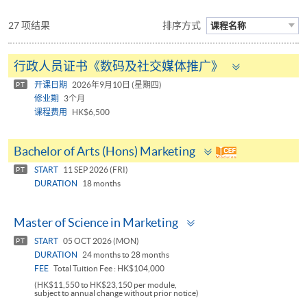
27 项结果
排序方式
课程名称
Toggle
行政人员证书《数码及社交媒体推广》
panel
开课日期
2026年9月10日 (星期四)
PT
修业期
3个月
课程费用
HK$6,500
Toggle
Bachelor of Arts (Hons) Marketing
panel
START
11 SEP 2026 (FRI)
PT
DURATION
18 months
Toggle
Master of Science in Marketing
panel
START
05 OCT 2026 (MON)
PT
DURATION
24 months to 28 months
FEE
Total Tuition Fee : HK$104,000
(HK$11,550 to HK$23,150 per module,
subject to annual change without prior notice)