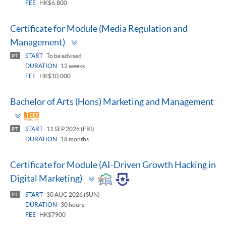
FEE
HK$6,800
Certificate for Module (Media Regulation and
Toggle
Management)
panel
START
To be advised
PT
DURATION
12 weeks
FEE
HK$10,000
Bachelor of Arts (Hons) Marketing and Management
Toggle
panel
START
11 SEP 2026 (FRI)
PT
DURATION
18 months
Certificate for Module (AI-Driven Growth Hacking in
Toggle
Digital Marketing)
panel
START
30 AUG 2026 (SUN)
PT
DURATION
30 hours
FEE
HK$7900