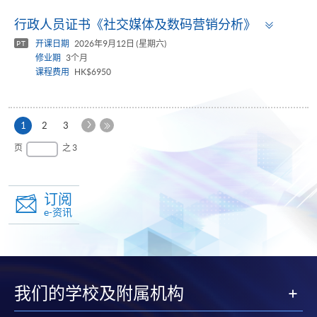
Toggle
行政人员证书《社交媒体及数码营销分析》
panel
开课日期
2026年9月12日 (星期六)
PT
修业期
3个月
课程费用
HK$6950
下
本
1
2
3
一
页
最
页
之 3
页
后
一
页
订阅
e-资讯
我们的学校及附属机构