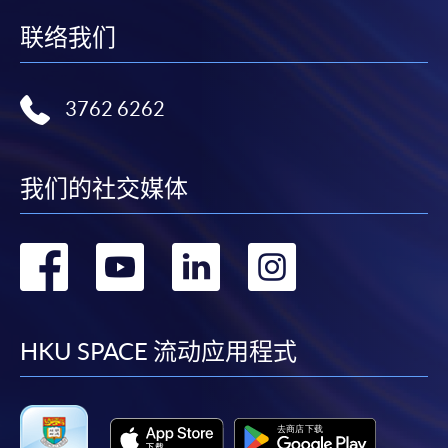
联络我们
3762 6262
我们的社交媒体
转
转
转
转
到
到
到
到
facebook
youtube
linkedin
instag
HKU SPACE 流动应用程式