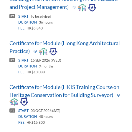
Toggle
and Project Management)
panel
START
To be advised
PT
DURATION
36 hours
FEE
HK$5,840
Certificate for Module (Hong Kong Architectural
Toggle
Practice)
panel
START
16 SEP 2026 (WED)
PT
DURATION
9 months
FEE
HK$13,088
Certificate for Module (HKIS Training Course on
Togg
Heritage Conservation for Building Surveyor)
pane
START
03 OCT 2026 (SAT)
PT
DURATION
48 hours
FEE
HK$16,800