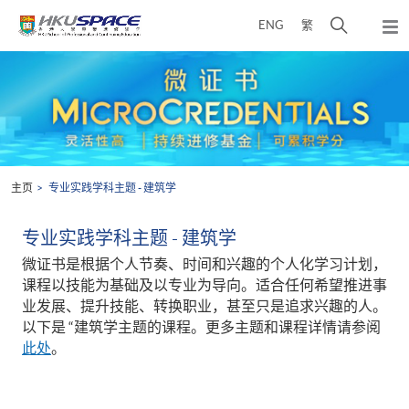
Skip
打
ENG
繁
to
弹
main
开
出
Main
content
搜
主
content
菜
寻
start
单
介
面
主页
专业实践学科主题 - 建筑学
专业实践学科主题 - 建筑学
微证书是根据个人节奏、时间和兴趣的个人化学习计划，
课程以技能为基础及以专业为导向。适合任何希望推进事
业发展、提升技能、转换职业，甚至只是追求兴趣的人。
以下是 “建筑学主题的课程。更多主题和课程详情请参阅
此处
。