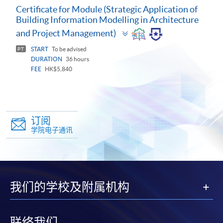
Certificate for Module (Strategic Application of
Building Information Modelling in Architecture
Toggle
and Project Management)
panel
START
To be advised
PT
DURATION
36 hours
FEE
HK$5,840
订阅
学院电子通讯
我们的学校及附属机构
联络我们