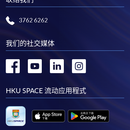
3762 6262
我们的社交媒体
转
转
转
转
到
到
到
到
facebook
youtube
linkedin
instag
HKU SPACE 流动应用程式