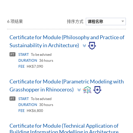
6 项结果
排序方式
课程名称
Certificate for Module (Philosophy and Practice of
Toggle
Sustainability in Architecture)
panel
START
To be advised
PT
DURATION
36 hours
FEE
HK$7,090
Certificate for Module (Parametric Modeling with
Toggle
Grasshopper in Rhinoceros)
panel
START
To be advised
PT
DURATION
30 hours
FEE
HK$6,800
Certificate for Module (Technical Application of
Building Information Modelling in Architecture