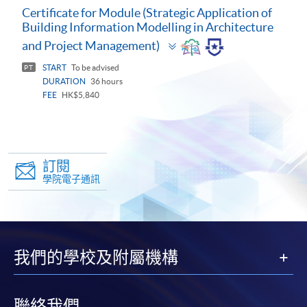
Certificate for Module (Strategic Application of
Building Information Modelling in Architecture
Toggle
and Project Management)
panel
START
To be advised
PT
DURATION
36 hours
FEE
HK$5,840
訂閱
學院電子通訊
我們的學校及附屬機構
聯絡我們