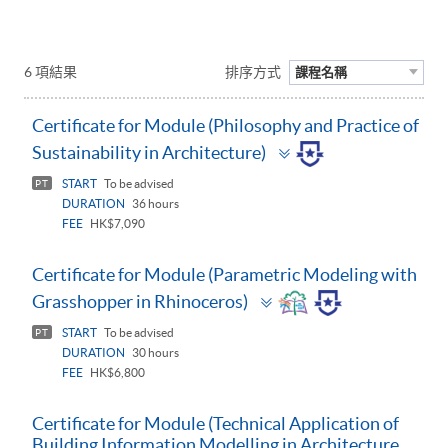
6 項結果
排序方式
課程名稱
Certificate for Module (Philosophy and Practice of
Toggle
Sustainability in Architecture)
panel
START
To be advised
PT
DURATION
36 hours
FEE
HK$7,090
Certificate for Module (Parametric Modeling with
Toggle
Grasshopper in Rhinoceros)
panel
START
To be advised
PT
DURATION
30 hours
FEE
HK$6,800
Certificate for Module (Technical Application of
Building Information Modelling in Architecture