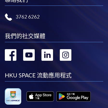
3762 6262
我們的社交媒體
轉
轉
轉
轉
到
到
到
到
facebook
youtube
linkedin
instag
HKU SPACE 流動應用程式