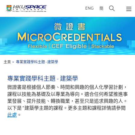
Skip
打
ENG
簡
to
彈
main
開
出
Main
content
搜
主
content
選
尋
start
單
介
面
主頁
專業實踐學科主題 - 建築學
專業實踐學科主題 - 建築學
微證書是根據個人節奏、時間和興趣的個人化學習計劃，
課程以技能為基礎及以專業為導向。適合任何希望推進事
業發展、提升技能、轉換職業，甚至只是追求興趣的人。
以下是 “建築學主題的課程。更多主題和課程詳情請參閱
此處
。