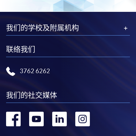
我们的学校及附属机构
联络我们
3762 6262
我们的社交媒体
转
转
转
转
到
到
到
到