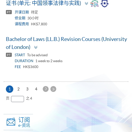
Toggle
证书 (单元: 中国领事法律与实践)
panel
开课日期
待定
PT
修业期
30小时
课程费用
HK$7,800
Bachelor of Laws (LL.B.) Revision Courses (University
Toggle
of London)
panel
START
To be advised
PT
DURATION
1 week to 2 weeks
FEE
HK$3600
下
本
1
2
3
4
一
页
最
页
之 4
页
后
一
页
订阅
e-资讯