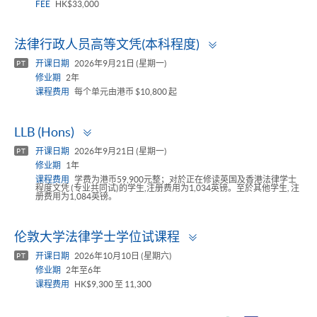
FEE
HK$33,000
Toggle
法律行政人员高等文凭(本科程度)
panel
开课日期
2026年9月21日 (星期一)
PT
修业期
2年
课程费用
每个单元由港币 $10,800 起
Toggle
LLB (Hons)
panel
开课日期
2026年9月21日 (星期一)
PT
修业期
1年
课程费用
学费为港币59,900元整；对於正在修读英国及香港法律学士
程度文凭 (专业共同试)的学生,注册费用为1,034英镑。至於其他学生, 注
册费用为1,084英镑。
Toggle
伦敦大学法律学士学位试课程
panel
开课日期
2026年10月10日 (星期六)
PT
修业期
2年至6年
课程费用
HK$9,300 至 11,300