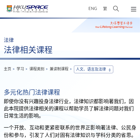
Skip
打
ENG
繁
to
弹
main
开
出
Main
content
搜
主
content
菜
寻
start
单
介
法律
面
法律相关课程
主页
学习
课程类别
兼读制课程
人文、语言及法律
多元化热门法律课程
即使你没有兴趣投身法律行业，法律知识都影响著我们，因
此本院提供法律相关的课程以帮助学员了解法律问题对我们
日常生活的影响。
一个开放、互动和更紧密联系的世界正影响著法律、公民身
份和参与，引发了人们对固有法律知识与学科分类的省思。