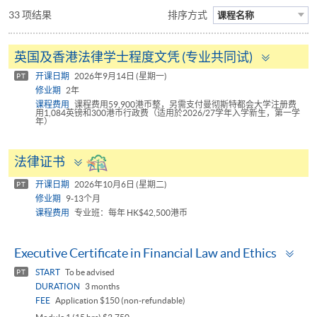
33 项结果
排序方式
课程名称
Toggle
英国及香港法律学士程度文凭 (专业共同试)
panel
开课日期
2026年9月14日 (星期一)
PT
修业期
2年
课程费用
课程费用59,900港币整，另需支付曼彻斯特都会大学注册费
用1,084英镑和300港币行政费（适用於2026/27学年入学新生，第一学
年）
Toggle
法律证书
panel
开课日期
2026年10月6日 (星期二)
PT
修业期
9-13个月
课程费用
专业班：每年 HK$42,500港币
Tog
Executive Certificate in Financial Law and Ethics
pan
START
To be advised
PT
DURATION
3 months
FEE
Application $150 (non-refundable)