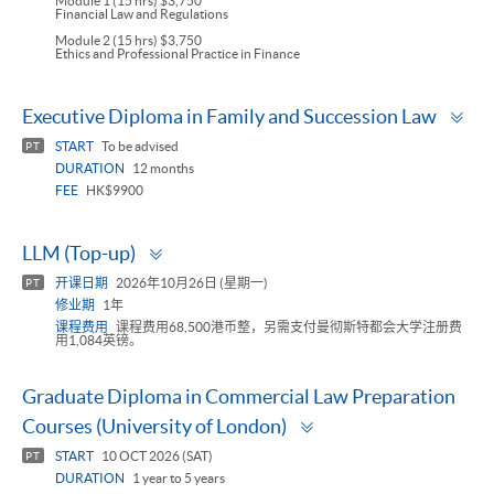
Module 1 (15 hrs) $3,750
Financial Law and Regulations
Module 2 (15 hrs) $3,750
Ethics and Professional Practice in Finance
To
Executive Diploma in Family and Succession Law
pa
START
To be advised
PT
DURATION
12 months
FEE
HK$9900
Toggle
LLM (Top-up)
panel
开课日期
2026年10月26日 (星期一)
PT
修业期
1年
课程费用
课程费用68,500港币整，另需支付曼彻斯特都会大学注册费
用1,084英镑。
Graduate Diploma in Commercial Law Preparation
Toggle
Courses (University of London)
panel
START
10 OCT 2026 (SAT)
PT
DURATION
1 year to 5 years