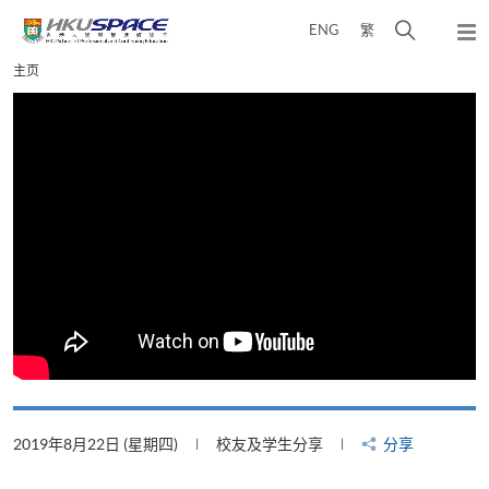
Skip
打
ENG
繁
to
弹
main
开
出
Main
主页
content
搜
主
content
菜
寻
start
单
介
面
2019年8月22日 (星期四)
校友及学生分享
分享
2