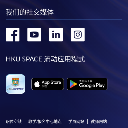
我们的社交媒体
转
转
转
转
到
到
到
到
facebook
youtube
linkedin
instag
HKU SPACE 流动应用程式
职位空缺
教学/报名中心地点
学员网站
教师网站