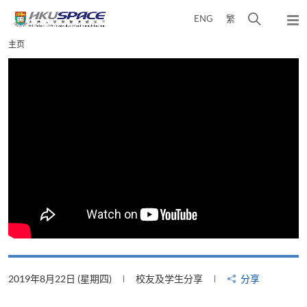
Skip
打
ENG
繁
to
弹
main
开
出
Main
主页
content
搜
主
content
菜
寻
start
单
介
面
2019年8月22日 (星期四)
校友及学生分享
分享
2