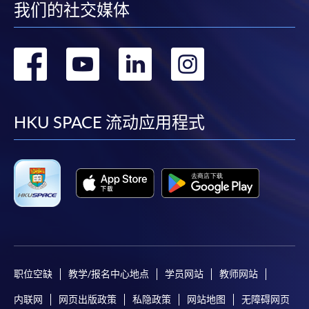
我们的社交媒体
转
转
转
转
到
到
到
到
facebook
youtube
linkedin
instag
HKU SPACE 流动应用程式
职位空缺
教学/报名中心地点
学员网站
教师网站
内联网
网页出版政策
私隐政策
网站地图
无障碍网页