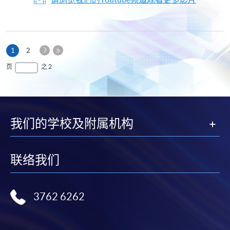
下
本
1
2
一
页
最
页
之 2
页
后
一
页
我们的学校及附属机构
联络我们
3762 6262