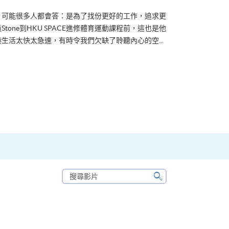
？可能很多人都會答：是為了找份更好的工作，追求更
tone到HKU SPACE進修體育運動課程前，這也是他
生活太快太急速，有時令我們欠缺了聆聽內心的空...
搜
尋
搜
影
尋
片