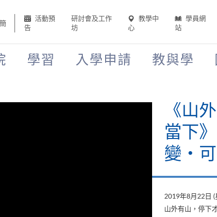
活動預
研討會及工作
教學中
學員網
簡
告
坊
心
站
院
學習
入學申請
教與學
《山外
當下》
變‧可
2019年8月22日 
山外有山，停下