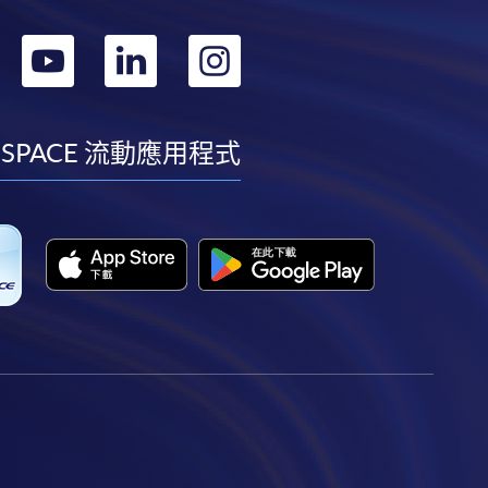
轉
轉
轉
轉
到
到
到
到
facebook
youtube
linkedin
instagram
 SPACE 流動應用程式