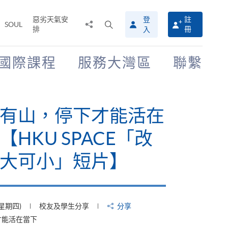
惡劣天氣安
登
註
分
打
SOUL
排
冊
入
享
開
至
搜
尋
國際課程
服務大灣區
聯繫
介
面
有山，停下才能活在
【HKU SPACE「改
大可小」短片】
(星期四)
校友及學生分享
分享
才能活在當下