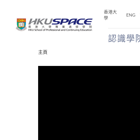
Skip
to
香港大
ENG
main
學
content
認識學
Main
主頁
content
start
年夢
E「改
片】
分享
、媽媽、同時也是女