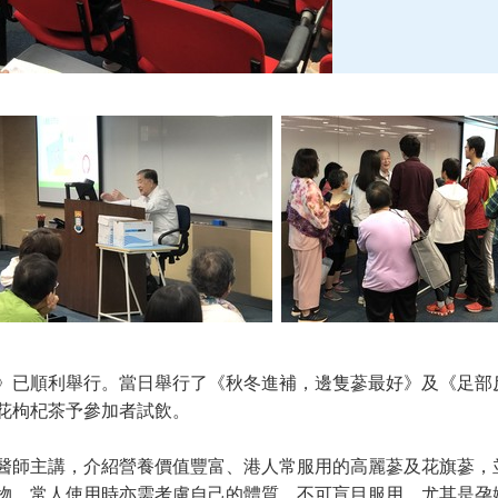
》已順利舉行。當日舉行了《秋冬進補，邊隻蔘最好》及《足部
花枸杞茶予參加者試飲。
醫師主講，介紹營養價值豐富、港人常服用的高麗蔘及花旗蔘，
物，常人使用時亦需考慮自己的體質，不可盲目服用。尤其是孕