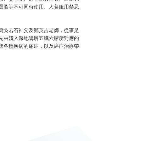
靈脂等不可同時使用。人蔘服用禁忌
灣吳若石神父及鄭英吉老師，從事足
先由淺入深地講解五臟六腑所對應的
緩各種疾病的痛症，以及癌症治療帶