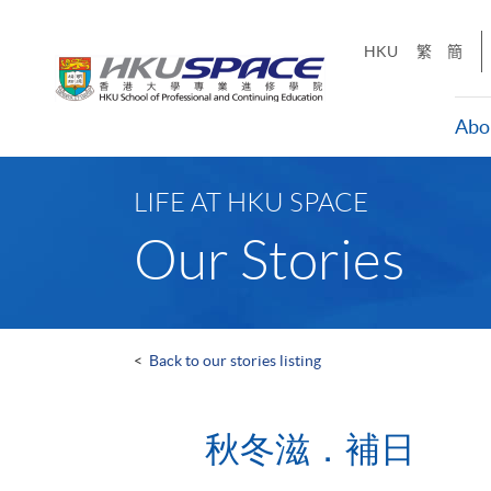
Skip
to
HKU
繁
簡
main
content
Abo
Main
content
LIFE AT HKU SPACE
start
Our Stories
<
Back to our stories listing
秋冬滋．補日