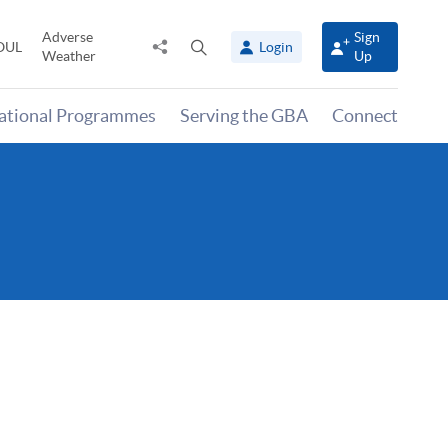
Adverse
Sign
Share
Open
OUL
Login
Weather
Up
to
search
panel
national Programmes
Serving the GBA
Connect