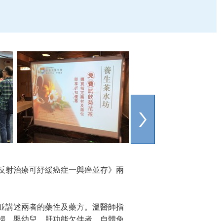
反射治療可紓緩癌症一與癌並存》兩
並講述兩者的藥性及藥方。溫醫師指
婦、嬰幼兒、肝功能欠佳者、自體免