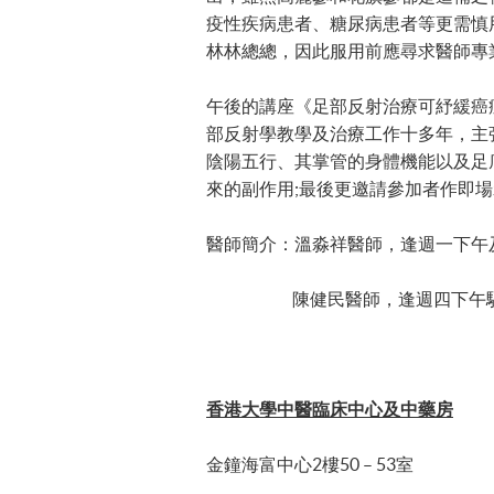
疫性疾病患者、糖尿病患者等更需慎
林林總總，因此服用前應尋求醫師專
午後的講座《足部反射治療可紓緩癌
部反射學教學及治療工作十多年，主
陰陽五行、其掌管的身體機能以及足
來的副作用;最後更邀請參加者作即
醫師簡介：溫淼祥醫師，逢週一下午
陳健民醫師，逢週四下午駐
香港大學中醫臨床中心及中藥房
金鐘海富中心2樓50 – 53室