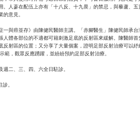
用。人蔘在配伍上亦有「十八反、十九畏」的禁忌，與藜蘆、五
業的意見。
症一與癌並存》由陳健民醫師主講。「赤腳醫生」陳健民師承台
張人體各部位的不適都可籍刺激足底的反射區來緩解。陳醫師首
底反射區的位置；又分享了大量個案，證明足部反射治療可以紓
場示範，觀眾反應踴躍，並紛紛預約足部反射治療。
及週二、三、四、六全日駐診。
診。