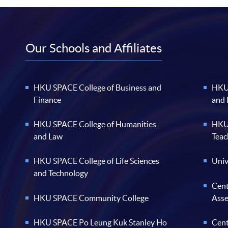
Our Schools and Affiliates
HKU SPACE College of Business and
HKU 
Finance
and
HKU SPACE College of Humanities
HKU 
and Law
Teac
HKU SPACE College of Life Sciences
Univ
and Technology
Cent
HKU SPACE Community College
Ass
HKU SPACE Po Leung Kuk Stanley Ho
Cent