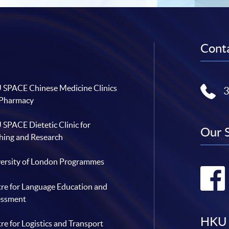
Conta
SPACE Chinese Medicine Clinics
 Pharmacy
SPACE Dietetic Clinic for
Our 
hing and Research
ersity of London Programmes
re for Language Education and
essment
HKU 
re for Logistics and Transport