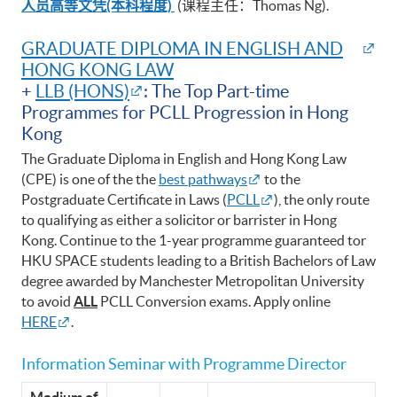
人员高等文凭(本科程度)
(课程主任：Thomas Ng).
GRADUATE DIPLOMA IN ENGLISH AND
HONG KONG LAW
+
LLB (HONS)
: The Top Part-time
Programmes for PCLL Progression in Hong
Kong
The Graduate Diploma in English and Hong Kong Law
(CPE) is one of the the
best pathways
to the
Postgraduate Certificate in Laws (
PCLL
), the only route
to qualifying as either a solicitor or barrister in Hong
Kong. Continue to the 1-year programme guaranteed tor
HKU SPACE students leading to a British Bachelors of Law
degree awarded by Manchester Metropolitan University
to avoid
ALL
PCLL Conversion exams. Apply online
HERE
.
Information Seminar with Programme Director
Medium of