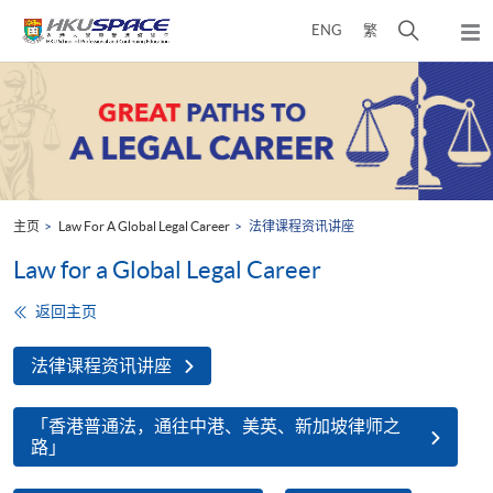
Skip
打
ENG
繁
to
弹
main
开
出
Main
content
搜
主
content
菜
寻
start
单
介
面
主页
Law For A Global Legal Career
法律课程资讯讲座
Law for a Global Legal Career
返回主页
法律课程资讯讲座
「香港普通法，通往中港、美英、新加坡律师之
路」