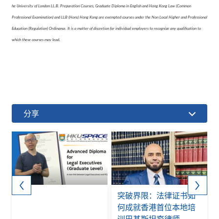
he University of London LL.B. Preparation Courses, Graduate Diploma in English and Hong Kong Law (Common
Professional Examination) and LLB (Hons) Hong Kong are exempted courses under the Non Local Higher and Professional
Education (Regulation) Ordinance. It is a matter of discretion for individual employers to recognize any qualification to
which these courses may lead.
分享
突破界限：法律证书如
何成就香港首位本地培