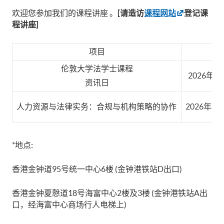
欢迎您参加我们的课程讲座 。
[请造访
课程网站
登记课
程讲座]
项目
日
伦敦大学法学士课程
2026年8月
资讯日
人力资源与法律实务：合规与机构策略的协作
2026年8月
*地点:
香港金钟道95号统一中心6楼 (金钟港铁站D出口)
香港金钟夏慤道18号海富中心2楼及3楼 (金钟港铁站A出
口，经海富中心商场行人电梯上)