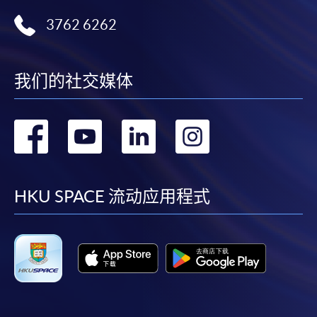
3762 6262
我们的社交媒体
转
转
转
转
到
到
到
到
facebook
youtube
linkedin
instag
HKU SPACE 流动应用程式