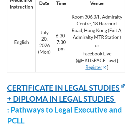
Date
Time
Venue
Instruction
Room 306,3/F, Admiralty
Centre, 18 Harcourt
Road, Hong Kong (Exit A,
July
6:30-
Admiralty MTR Station)
20,
English
7:30
2026
or
pm
(Mon)
Facebook Live
(@HKUSPACE Law) [
Register
]
CERTIFICATE IN LEGAL STUDIES
+ DIPLOMA IN LEGAL STUDIES
: Pathways to Legal Executive and
PCLL