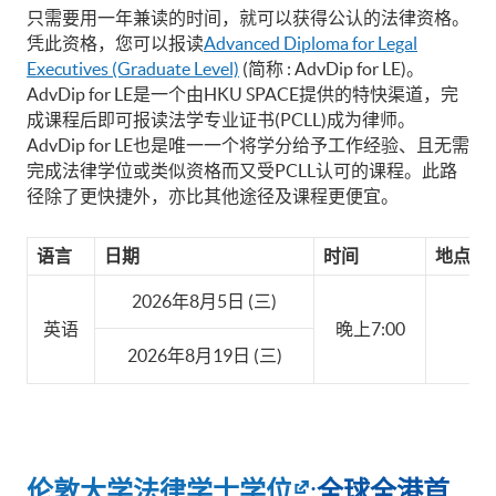
只需要用一年兼读的时间，就可以获得公认的法律资格。
凭此资格，您可以报读
Advanced Diploma for Legal
Executives (Graduate Level)
(简称 : AdvDip for LE)。
AdvDip for LE是一个由HKU SPACE提供的特快渠道，完
成课程后即可报读法学专业证书(PCLL)成为律师。
AdvDip for LE也是唯一一个将学分给予工作经验、且无需
完成法律学位或类似资格而又受PCLL认可的课程。此路
径除了更快捷外，亦比其他途径及课程更便宜。
语言
日期
时间
地点
2026年8月5日 (三)
‘
英语
晚上7:00
2026年8月19日 (三)
伦敦大学法律学士学位
全球全
港首
: