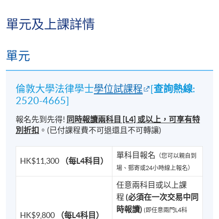
歷年來，無數倫敦大學 LL.B. 畢業生的足跡遍及法律界
單元及上課詳情
以外的廣闊舞台。
單元
除了成為傑出的法律專業人士外，他們亦在公共行
政、政府管治、金融監管、科技創新及商業領導等領
域發揮重要影響力。
查詢熱線
倫敦大學法律學士
學位試課程
[
:
2520-4665]
本課程畢業生曾擔任：
報名先到先得!
同時報讀
兩科
目 [L4]
或以上，
可享有特
⚖️ 律政司司長（Secretary for Justice）
別折扣
。
(已付課程費不可退還且不可轉讓)
⚖️ 高等法院法官（High Court Judges）
單科目報名
（您可以親自到
HK$11,300
（每L4科目）
場、郵寄或24小時線上報名）
⚖️ 立法會議員（Members of the Legislative Council）
任意兩科目或以上課
程
(必須在一次交易中同
⚖️ 香港金融管理局總裁（Chief Executive, HKMA）
時報讀)
(即任意兩門L4科
HK$9,800
（每L4科目）