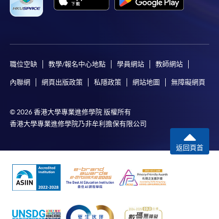
非本地高等及專業教育(規管)條例》
根據《非本地高等及專業教育(規管)條例》，這些課程
屬獲豁免課程，個別僱主可酌情決定是否承認這些課
職位空缺
教學/報名中心地點
學員網站
教師網站
程可令學員獲取的任何資格。
內聯網
網頁出版政策
私隱政策
網站地圖
無障礙網頁
中文譯本僅供參考，若中文譯本與英文版本倘有任何
歧異，一切內容概以英文版本爲準。
© 2026 香港大學專業進修學院 版權所有
香港大學專業進修學院乃非牟利擔保有限公司
付款方法
線上支付
返回頁首
香港大學專業進修學院提供24小時線上服務，讓學生
透過網路報讀單一模組（課程以先到先得的方式報
讀）。申請人可使用繳費靈、VISA或萬事達卡線上繳
費。 請注意，24 小時線上註冊僅在每個模組開始前 1
天提供。