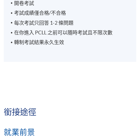
日
HERE]
開卷考試
為
取得卓越成就：
法*
考試成績僅合格/不合格
L5
🏛️ 政府及公共行政
每次考試只回答 1-2 條問題
土
2026 年
HKD9,800
在你進入 PCLL 之前可以隨時考試且不限次數
COML9038
地
10月03
HKD9,800
[ENROL
💼 商業及管理
法
日
HERE]
轉制考試結果永久生效
**
📈 金融服務及銀行業
L5
商
📋 合規與風險管理
事
2026 年
HKD9,300
法
COML9025
12 月10
HKD9,300
[ENROL
🌍 國際機構及非政府組織
（新
日
HERE]
大
👥 人力資源及企業策略
綱）
**
銜接途徑
L5
2026 年
HKD9,300
讀法律，不應只為入 PCLL 做律師。
歐
COML9020
11 月14
HKD9,300
[ENROL
就業前景
盟
日
HERE]
別讓社會的固有思想，限制你的職業想像。
法