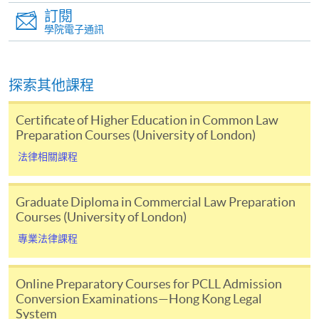
訂閱
學院電子通訊
[註3]
報名參加香港現場舉行的倫敦大學考試時，需向香港考試及評鑑局
（HKEAA）另行繳交考試費。 詳情請參閱其網站
(www.hkeaa.edu.hk/en/ipe/ulondon)；及同時需支付倫敦大學線上考試
探索其他課程
行政管理費。
Certificate of Higher Education in Common Law
考試
Preparation Courses (University of London)
每個學年有 2 個考試期 - 5 月/6 月和 10 月。在 5 月/6
月考試中，學生在第一年的學習中最多可以參加 4 次考
法律相關課程
試。 10月考試時，學生最多可以參加2次考試。每年的
考試大綱由倫敦大學在其法律章程中列出。 當您收到
Graduate Diploma in Commercial Law Preparation
法學學士學位的錄取通知書時，也會向您提供詳細資
Courses (University of London)
訊。通常，香港本地考試的報名應透過負責管理倫敦
專業法律課程
大學考試的香港考試及評鑑局進行。
(www.hkeaa.edu.hk/en/ipe/ulondon)
Online Preparatory Courses for PCLL Admission
香港大學專業進修學院/倫敦大學法律學士學位試課程
Conversion Examinations—Hong Kong Legal
System
（學費）