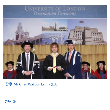
室。 (https://hkuspace.hku.hk/londonu，電話：3761-
1122，電子郵件：londonu@hkuspace.hku.hk)
倫敦大學費用
學生在提出申請時直接向倫敦大學支付不可退還的申
請費，並在完成註冊後支付註冊費。每個模組需支付
單獨的模組費，每次考試需支付考試費。如需詳細資
訊和更新：
https://www.london.ac.uk/sites/default/files/fee-
schedule-laws-ug-2026-27.pdf
(2026/202
申請費用
65 英鎊（
分享
Mr Chan Wai Lun Lenny (LLB)
首次登記註冊費
696 英鎊
課程科目費用
每個課程科目
更多
[註3]
考試費用
每個課程科目