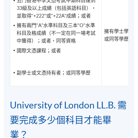
五門香港中學文憑考試甲類科目達到
業資格。港大專業進修學院應此部分校友的要求向該
33級及以上成績（包括英語科目），
法域的司法機構提供學歷和課程出席證明，以支援其
並取得“+222”或“+22A”成績；或者
在當地的學習和生活。
擁有兩門“A”水準科目及三本“O”水準
擁有學士學位
科目及格成績（不一定在同一場考試
畢業典禮
或同等學歷
中獲得）；或者，同等資格
港大專業進修學院和倫敦大學的學位頒發典禮通常會在每年的一月份在
國際文憑課程；或者
香港舉行。而倫敦大學的正式畢業典禮將於三月份在倫敦舉行。
副學士或文憑持有者；或同等學歷
University of London LL.B. 需
要完成多少個科目才能畢
業？