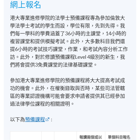
觸的不只是一般講師。
網上報名
你將有機會向以下專家學習：
港大專業進修學院的法學士預備課程專為參加倫敦大
學法學士考試的學生而設，學位有限，先到先得。我
✅ 牛津、劍橋及世界頂尖大學(如羅素大學集團及紅磚
們每一學科的學費涵蓋了36小時的主課堂，14小時的
大學等)法學教授
複習課堂和提供模擬考試。此外，大多數科目我們還
✅ 英國法官
提6小時的考試技巧課堂，作業，和考試內容分析工作
✅ 英國御用大律師
訪。此外，對於修讀預備課程Level 4級別的新生，我
✅ 國際知名法律學者及研究人員
們將會提供3免費課堂的法律基礎課堂。
您將師承真正深諳成功標準的法律專家。
參加港大專業進修學院的預備課程將大大提高考試成
功的機會。此外，在權衡錄取與否時，某些司法管轄
大部份教授更曾參與 University of London LL.B. 考試命
區的專業認證機構可能會要求申請者提供其已經參加
題、評卷及課程設計，對考核標準及答題要求有深入
過法律學位課程的相關證明。
了解，讓學生獲得最直接、最具針對性的指導。
以下為
預備課程
:
卓越成績，來自卓越教學。
報讀兩個或以
單個科目報名