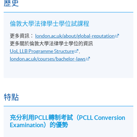
歷史
Honours（一級榮譽）學位法律學位的價值，遠超法律
約
2026 年
HKD11,300
界。
COML9042
法
11月09
HKD9,800
[ENROL
原
日
HERE]
倫敦大學法律學士學位試課程
法律教育培養的不只是法律知識。
理
更多資訊：
london.ac.uk/about/global-reputation
*
更多關於倫敦大學法律學士學位的資訊
更重要的是你將掌握：
L4
UoL LLB Programme Structure
,
刑
2026 年
HKD11,300
london.ac.uk/courses/bachelor-laws
✅ 批判思維
COML9044
事
10月24
HKD9,800
[ENROL
法
日
HERE]
✅ 分析推理能力
*
✅ 解難能力
L4
2026 年
HKD11,300
特點
COML9045
憲
12月06
HKD9,800
[ENROL
法*
日
HERE]
✅ 談判與溝通技巧
L5
充分利用PCLL轉制考試
（PCLL Conversion
✅ 領導能力
侵
2027 年
HKD9,800
Examination）的優勢
權
COML9036
01月03
HKD9,800
[ENROL
行
因此，許多畢業生即使沒有成為律師，亦在以下領域