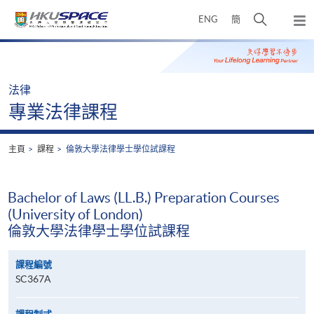
Skip
打
ENG
簡
to
彈
main
開
出
Main
content
搜
主
content
選
尋
start
單
介
法律
面
專業法律課程
主頁
課程
倫敦大學法律學士學位試課程
Bachelor of Laws (LL.B.) Preparation Courses
(University of London)
倫敦大學法律學士學位試課程
課程編號
SC367A