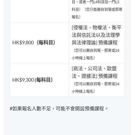
目，或者一門L4科目加一門L5
⚖️ 證券及期貨事務監察委員會行政總裁（Chief
科目）（您只能親自到場或郵寄
Executive Officer, SFC）
報名）
⚖️ 個人資料私隱專員（Privacy Commissioner for
[侵權法、物權法、衡平
Personal Data）
法與信託法以及法理學
HK$9,800
（每科目）
與法律理論] 預備課程
⚖️ 消防處副處長（Deputy Director of Fire Services）
（您可以親自到場、郵寄或24
小時線上報名）
⚖️ PCLL 課程主任（Programme Director of
[商法、公司法、歐盟
Postgraduate Certificate in Laws (PCLL)）
法、證據法] 預備課程
HK$9,300
(每科目）
（您可以親自到場、郵寄或24
以及眾多政府高官、金融監管機構主管、企業領袖及
小時線上報名）
公共政策決策者。
#如果報名人數不足，可能不會開設預備課程。
因為卓越師資，才能成就卓越學生。
在 HKU SPACE 修讀 University of London LL.B.，你接