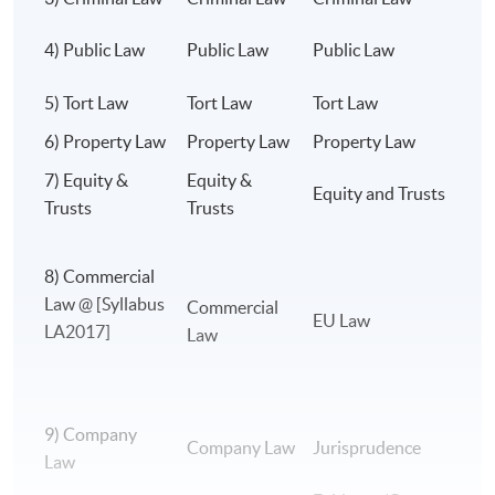
C
4) Public Law
Public Law
Public Law
L
5) Tort Law
Tort Law
Tort Law
T
6) Property Law
Property Law
Property Law
L
地點
7) Equity &
Equity &
Equity and Trusts
E
港大專業進修學院金鐘教學中心
上課詳情
Trusts
Trusts
香港大學專業進修學院保留更改上課地點的權利，包
括在香港大學主校區和線上授課。
8) Commercial
Law @ [Syllabus
C
Commercial
非本地高等及專業教育(規管)條例
EU Law
LA2017]
Law
根據《非本地高等及專業教育（規管）條例》，本課
程屬獲豁免課程。個別僱主可酌情決定是否承認本課
程可令學員獲取的任何資格。
9) Company
B
Company Law
Jurisprudence
Law
A