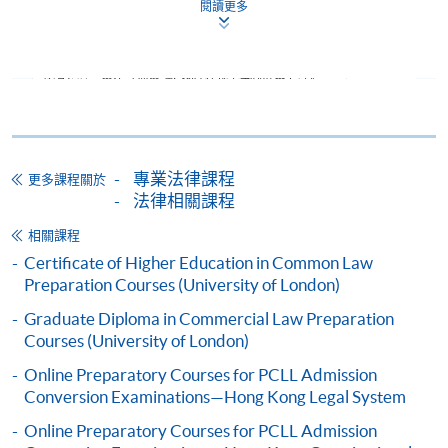
閱讀更多
副學士或文憑持有者；或同等資格。
必須在第一學年註冊修讀L4級科目“法律制度與方法”。
* 完成CertHE的學生可以直接申請從法學學士標準入學
的二年級開始學習。
專業法律課程
更多課程關於
法律相關課程
根據課程規定，學生可以將學習時間延長最多6年，我
相關課程
們鼓勵學習時間較為有限的入學者考慮這個學習節
Certificate of Higher Education in Common Law
奏。
Preparation Courses (University of London)
學生們也可以申請轉到倫敦大學繼續學習，包括通過
Graduate Diploma in Commercial Law Preparation
獲得在HKU SPACE學習倫敦大學全球法律學士課程所
Courses (University of London)
獲得的倫敦大學認可的學分直接進入倫敦大學全日制
Online Preparatory Courses for PCLL Admission
法律學士課程的二年級甚至三年級。
點擊
此處
獲取
Conversion Examinations—Hong Kong Legal System
詳細資訊
Online Preparatory Courses for PCLL Admission