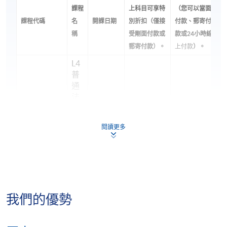
我們的學生多年來於全球 University of London LL.B. 考
課程
上科目可享特
（您可以當面
試中屢創佳績。
課程代碼
名
開課日期
別折扣（僅接
付款、郵寄付
稱
受剛面付款或
款或24小時線
🏆 2023–2025 年成績亮點
郵寄付款）。
上付款
）。
✅
7 科全球前三名（World's Top 3）
L4
普
✅
3 科全球十大最高分（World's Top 10）
通
法
思
倫敦大學每年均向全球每科成績排名前十的學生頒發
考
2026 年
HKD11,300
Certificate of Excellence
。近年我們的學生多次獲得
閱讀更多
COML9041
原
11月25
HKD9,800
[ENROL
此項殊榮，成績獲國際認可。
理
日
HERE]
與
📈
近年平均合格率超過 90%
制
度
💯
4 科達 100% 合格率
[註
我們的優勢
1]
💯
CertHE（UoL LL.B. Year 1）學生於 2023–2025 年
L4
錄得 100% 合格率
🎓 更有不少畢業生取得
First Class
契