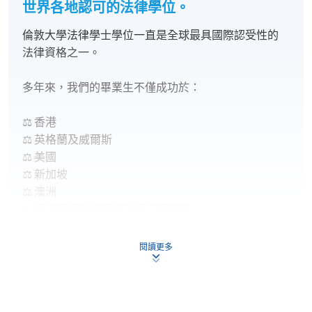
世界各地認可的法律學位。
倫敦大學法律學士學位一直是全球最具國際認受性的
法律資格之一。
多年來，我們的畢業生不僅成功於：
⚖️ 香港
⚖️ 英格蘭及威爾斯
⚖️ 美國
⚖️ 新加坡
⚖️ 澳洲
⚖️ 馬來西亞及多個海外司法管轄區
取得法律執業資格，更有不少畢業生憑藉 University of
閱讀更多
London LL.B. 學歷成功在其他地區開展法律事業。
我們培育的不只是律師。