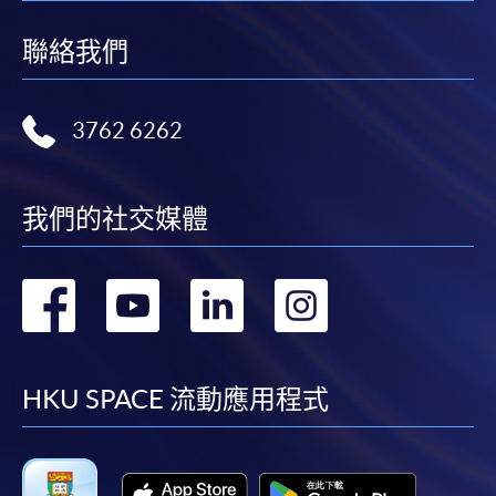
制深造修讀課程外，兼讀制課程暫不在入境處考慮批
聯絡我們
發學生簽證課程之列。基於其簽證/入境通行證狀況可
能不時有所改變，所有課程的非本地申請人若選擇親
身報名，教學中心職員會為其香港身分證（如曾獲
3762 6262
發）及護照/簽證文件作影印記錄，以供核實用途。非
本地申請人如以郵遞方式報名，須附以香港身分證
（如曾獲發）及護照/簽證文件副本以供本學院核對之
我們的社交媒體
用。
(I)
轉
轉
轉
轉
優秀人才入境計劃 (QMAS)
到
到
到
到
資本投資者入境計劃 (CIES)
非本地畢業生留港/回港就業安排 (IANG)
facebook
youtube
linkedin
instag
HKU SPACE 流動應用程式
輸入中國籍香港永久性居民第二代計劃 (ASSG)
高端人才通行證計劃 (TTPS)
新資本投資者入境計劃 (New CIES)