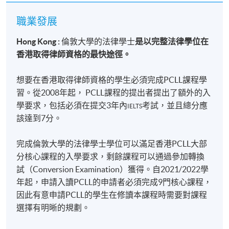
L6
放眼更高，走得更遠。
職業發展
法
理
Hong Kong :
倫敦大學的法律學士
是以完整法律學位在
2026 年
HKD9,800
選擇一個歷久不衰、受全球認可的法律學位。
哲
COML9031
9 月09
HKD9,800
[ENROL
香港取得律師資格的最快途徑。
學
日
HERE]
選擇一個不只為今日，更為你未來數十年打開機會之
與
想要在香港取得律師資格的學生必須完成PCLL課程學
理
門的學歷。
論*
習。從2008年起， PCLL課程的提出者提出了額外的入
學要求，包括必須在提交3年內
考試，並且總分應
University of London LL.B. @ HKU SPACE
IELTS
L6
該達到7分。
信
2027 年
HKD9,800
世界級法律教育．國際認可學歷．非凡成就
COML9034
託
1 月03
HKD9,800
[ENROL
起點
法
日
HERE]
完成倫敦大學的法律學士學位可以滿足香港PCLL大部
**
分核心課程的入學要求，剩餘課程可以通過參加轉換
試（Conversion Examination）獲得。自2021/2022學
L6
年起，申請入讀PCLL的申請者必須完成9門核心課程，
公
2026 年
HKD9,300
COML9033
司
11 月24
HKD9,300
[ENROL
詳情
因此有意申請PCLL的學生在修讀本課程時需要對課程
法
日
HERE]
選擇有明晰的規劃。
**