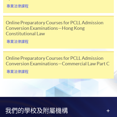
詳情請
下載宣傳冊
。 香港大學專業進修學院預備課程
專業法律課程
的報名遵循先到先得的原則。已支付的課程費用不可
退還且不可轉讓。
Online Preparatory Courses for PCLL Admission
Conversion Examinations—Hong Kong
簽證（非本地申請人）
Constitutional Law
專業法律課程
非本地申請人必須持有由香港特區政府入境事務處所
簽發的學生簽證方可入讀本院，申請人入學前須辦妥
有關手續。惟持有前往港澳通行證（俗稱「單程
Online Preparatory Courses for PCLL Admission
Conversion Examinations—Commercial Law Part C
證」）者， 或以受養人士身分，或透過以下章節（I）
任何一項計劃獲批准來港者，毋須經事先批准，可修
專業法律課程
讀全日制及兼讀制課程。非本地申請人若為獲發有效
工作或受訓簽證身者，或為駐港領使人員，或為外籍
家庭傭工，或透過以下章節（II）任何一項計劃獲批准
來港者，則毋須事前批准，亦可修讀兼讀制課程。獲
香港大學專業進修學院課程取錄並不代表能成功獲發
我們的學校及附屬機構
有關學生簽證。除自資並經本地評審，而有關學銜按
香港大學體制，經香港大學專業進修學院頒發的兼讀