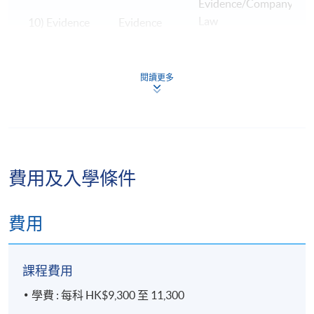
Evidence/Company
Law
10) Evidence
Evidence
E
H
閱讀更多
L
11) EU Law
EU Law
H
H
12)
費用及入學條件
Jurisprudence
Jurisprudence
費用
England and Wales
事務律師資格考試(SQE)開放給所有計劃成為律師的申
課程費用
請者，並且對該申請者的專業無任何限制，即任何科
學費 : 每科 HK$9,300 至 11,300
目的學位持有者均可以參加SQE考試。但持有一個享有
盛譽的正統法律學士學位仍然會讓你更有競爭力，而