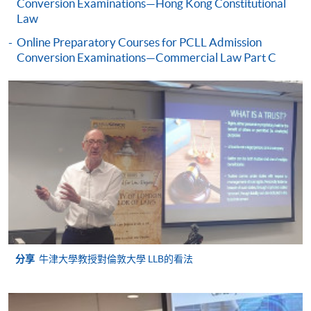
Conversion Examinations—Hong Kong Constitutional
倫敦大學保留在發出註冊邀請前要求申請人提供其認
Law
可的英語口頭及書面能力證明的權利。
Online Preparatory Courses for PCLL Admission
https://london.ac.uk/applications/how-apply/am-i-
Conversion Examinations—Commercial Law Part C
qualified
分享
牛津大學教授對倫敦大學 LLB的看法