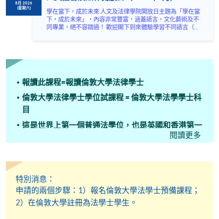
8月 2026
(星期六)
學在當下，成於未來 人文及法律學院開放日主題為「學在當
下，成於未來」，內容非常豐富，涵蓋語言，文化藝術及不
同專業，絕不容錯過！ 歡迎閣下到來體驗學習不同語言（包
括英、法、德、西班牙、阿拉伯、日、韓和泰語）的樂趣，
參與相關講座。不同行業的專業人士亦會出席分享他們的專
業知識和經驗，對有志成為律師、建築師、物業管理從業員
的你，絕對是機會難逢。若你想瞭解心理學及相關的日常應
用，我們的講座更是首選之列。 開放日一共設有35個工作
坊、體驗課堂和豐富資訊講座。萬勿錯過是次活動，記得把
報讀此課程=報讀倫敦大學法律學士
握機會，立刻報名參加，規劃學習之路，成就你的未來藍
圖！
倫敦大學法律學士學位試課程 = 倫敦大學法學學士科
目
這是世界上第一個普通法學位，也是英國和香港第一
閱讀更多
個法律學位。
HKU SPACE的唯一完整法律學位!
自 1890 年代起，倫敦大學法律學士學位已被國際視
特別消息：
為法律學位的「黃金標準」。
申請的兩個步驟：1）報名倫敦大學法學士預備課程；
Academic Direction: UCL, LSE, KCL, Birkbeck, Queen
2）在倫敦大學註冊為法學士學生。
Mary and SOAS.