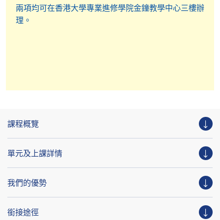
恭喜多位香港大學專業進修學院的畢業生在倫敦大學
兩項均可在香港大學專業進修學院金鐘教學中心三樓辦
法律學士學位試課程中獲得一等榮譽學位。
由2023-
理。
2025年，我們的畢業生在全部12門學科的考核中在
其中的7門學科獲得全球頭三名最高分，及3科全球頭
十名最高分，並獲頒發卓越表現證書。卓越表現證書
由倫敦大學授予每門科目全球所有考生中得分最高的
前十名學生。
近年平均合格率逾90%，其中4科達100%合格率
2023–2025年間，CertHE（倫敦大學法律學士 LL.B.
一年級）學生合格率達100%
課程概覽
單元及上課詳情
我們的優勢
銜接途徑