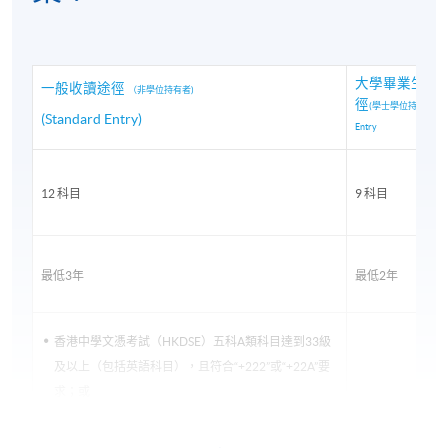
香港大學專業進修學院和倫敦大學的學位頒發典禮與
大學畢業生修
畢業生分享 (https://youtu.be/cqXXSOIsJWI).
一般收讀途徑
（非學位持有者)
徑
(學士學位持有者) Gr
(Standard Entry)
Entry
12 科目
9 科目
最低3年
最低2年
香港中學文憑考試（HKDSE）五科A類科目達到33級
及以上（包括英語科目），且符合“+222”或“+22A”要
求；或
學士學位持有者
取得兩科“A”級和三科“O”級（不一定在同一場考試中
資格
獲得）或同等資格；或