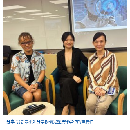
申請
申請表
申請表
報名辦法
報名及註冊倫敦大學法律學士學位課程（一
年級新申請者)
希望參加 2027 年 5-6 月法學學士學位考試的學生必須
在 2026 年 10 月 1 日之前在倫敦大學為海外學生 (煩請
致電查詢3761-1122)，然後及報名參加具體考試。 所
有倫敦大學的新註冊均由香港香港大學專業進修學院
(HKU SPACE) 處理
(https://hkuspace.hku.hk/londonu/#how-to-apply)。
倫敦大學：課程簡介及註冊申請表可向倫敦大學 (入學
分享
翁靜晶小姐分享修讀完整法律學位的重要性
事務處)索取，地址：香港夏愨道18號海富中心3樓313