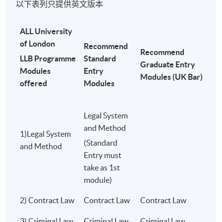
如果你想於2026/27學年報讀 Evidence的預備課
以下表列只提供英文版本
程，
請於2026年8月20日前
將相關請求電郵至
uol.lawcourses@hkuspace.hku.hk
。
ALL University
of London
H
Recommend
Recommend
A
LLB Programme
Standard
# 如果報名人數不足，可能不會開設個人預科課程
Graduate Entry
R
Modules
Entry
Modules (UK Bar)
offered
Modules
[Note 1] 一般收讀途徑學生必須在第一年註冊“
Legal System and
Method"日
Legal System
* 倫敦大學法學學士學位必修學科
and Method
1)Legal System
(Standard
** 在不同的司法管轄區，進入專業階段通常需要其他模組。請向相關專
and Method
Entry must
業認證機構/訓練機構查詢。
take as 1st
module)
學生應參考倫敦大學網站 中包含的法學學士課程架構和大綱，以確保他
們註冊正確的模組。如果學生正在攻讀香港法學專業證書或其他司法管
2) Contract Law
Contract Law
Contract Law
C
轄區的法律學位，他們應該注意自己對可選模組的選擇。
3) Criminal Law
Criminal Law
Criminal Law
C