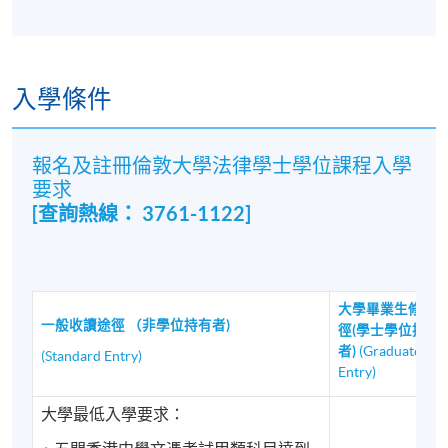
且更容易受到律師事務所的青睞。在港大專業進修學
院攻讀法律學士學位期間的嚴格訓練將為您通過SQE考
試奠定堅實的基礎。SQE考試包括兩個板塊: SQE1和
入學條件
SQE2。SQE1主要考查基本的法學知識，而這些基本的
法學知識已經涵蓋在了法學學士的課程中。
報名及註冊倫敦大學法律學士學位課程入學
Bar training
要求
[查詢熱線： 3761-1122]
如果你想成為一名大律師，你仍然需要一個合資格的
法律學士學位(成績至少為二等二級學位)或一個非法律
學位外加一份法學研究生文憑。為了取得法律學位，
您必須學習七個部門法基礎知識，而這些基礎法律知
大學畢業生修讀
識都涵蓋在法學學士課程中。
一般收讀途徑 （非學位持有者)
徑(學士學位持有
者)
(Graduate
(Standard Entry)
其他法域/司法管轄區執業
Entry)
在取得倫敦大學法律學士學位後，許多港大專業進修
大學最低入學要求：
學院的校友已成功在加拿大、加州、紐約等地取得執