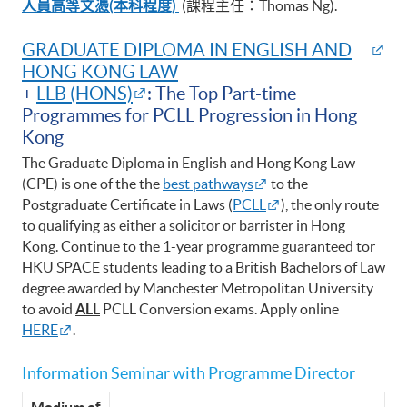
人員高等文憑(本科程度)
(課程主任：Thomas Ng).
GRADUATE DIPLOMA IN ENGLISH AND
HONG KONG LAW
+
LLB (HONS)
: The Top Part-time
Programmes for PCLL Progression in Hong
Kong
The Graduate Diploma in English and Hong Kong Law
(CPE) is one of the the
best pathways
to the
Postgraduate Certificate in Laws (
PCLL
), the only route
to qualifying as either a solicitor or barrister in Hong
Kong. Continue to the 1-year programme guaranteed tor
HKU SPACE students leading to a British Bachelors of Law
degree awarded by Manchester Metropolitan University
to avoid
ALL
PCLL Conversion exams. Apply online
HERE
.
Information Seminar with Programme Director
Medium of