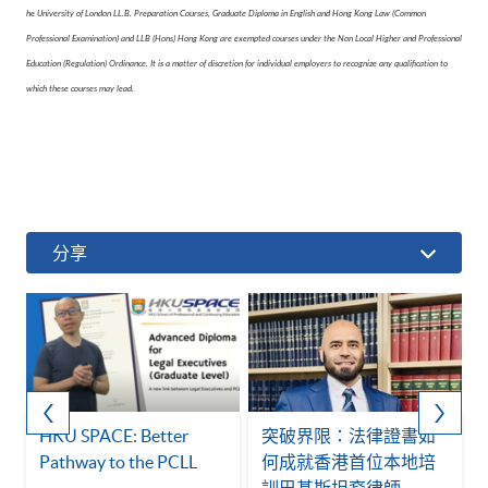
he University of London LL.B. Preparation Courses, Graduate Diploma in English and Hong Kong Law (Common
Professional Examination) and LLB (Hons) Hong Kong are exempted courses under the Non Local Higher and Professional
Education (Regulation) Ordinance. It is a matter of discretion for individual employers to recognize any qualification to
which these courses may lead.
分享
HKU SPACE: Better
突破界限：法律證書如
Pathway to the PCLL
何成就香港首位本地培