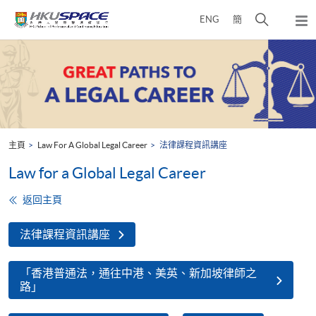
Skip
打
ENG
簡
to
彈
main
開
出
Main
content
搜
主
content
選
尋
start
單
介
面
主頁
Law For A Global Legal Career
法律課程資訊講座
Law for a Global Legal Career
返回主頁
法律課程資訊講座
「香港普通法，通往中港、美英、新加坡律師之
路」