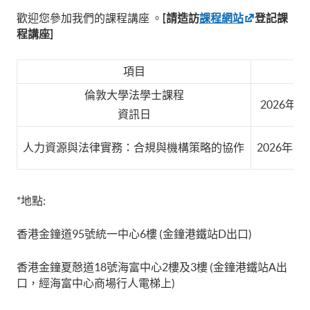
歡迎您參加我們的課程講座 。
[請造訪
課程網站
登記課
程講座]
項目
日
倫敦大學法學士課程
2026年8月
資訊日
人力資源與法律實務：合規與機構策略的協作
2026年8月
*地點:
香港金鐘道95號統一中心6樓 (金鐘港鐵站D出口)
香港金鐘夏慤道18號海富中心2樓及3樓 (金鐘港鐵站A出
口，經海富中心商場行人電梯上)