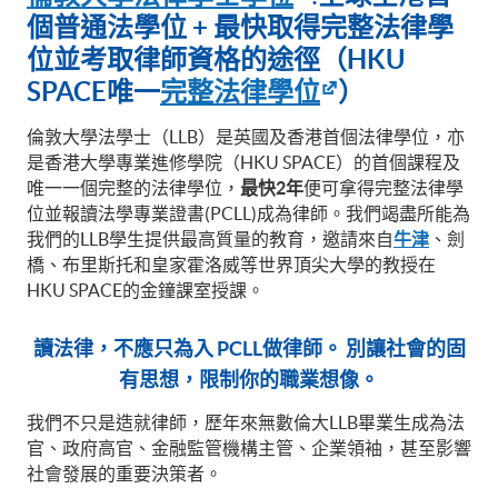
個普通法學位 + 最快取得完整法律學
位並考取律師資格的途徑（HKU
SPA
CE唯一
完整法律學位
）
倫敦大學法學士（LLB）是英國及香港首個法律學位，亦
是香港大學專業進修學院（HKU SPACE）的首個課程及
唯一一個完整的法律學位，
最快2年
便可拿得完整法律學
位並報讀法學專業證書(PCLL)成為律師。我們竭盡所能為
我們的LLB學生提供最高質量的教育，邀請來自
牛津
、劍
橋、布里斯托和皇家霍洛威等世界頂尖大學的教授在
HKU SPACE的金鐘課室授課。
讀法律，不應只為入 PCLL做律師。
別讓社會的固
有思想，限制你的職業想像。
我們不只是造就律師，歷年來無數倫大LLB畢業生成為法
官、政府高官、金融監管機構主管、企業領袖，甚至影響
社會發展的重要決策者。