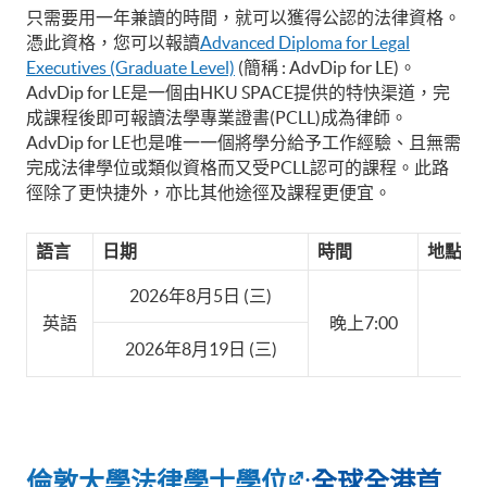
只需要用一年兼讀的時間，就可以獲得公認的法律資格。
憑此資格，您可以報讀
Advanced Diploma for Legal
Executives (Graduate Level)
(簡稱 : AdvDip for LE)。
AdvDip for LE是一個由HKU SPACE提供的特快渠道，完
成課程後即可報讀法學專業證書(PCLL)成為律師。
AdvDip for LE也是唯一一個將學分給予工作經驗、且無需
完成法律學位或類似資格而又受PCLL認可的課程。此路
徑除了更快捷外，亦比其他途徑及課程更便宜。
語言
日期
時間
地點
2026年8月5日 (三)
‘
英語
晚上7:00
2026年8月19日 (三)
倫敦大學法律學士學位
全球全
港首
: