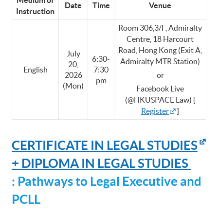
Date
Time
Venue
Instruction
Room 306,3/F, Admiralty
Centre, 18 Harcourt
Road, Hong Kong (Exit A,
July
6:30-
Admiralty MTR Station)
20,
English
7:30
2026
or
pm
(Mon)
Facebook Live
(@HKUSPACE Law) [
Register
]
CERTIFICATE IN LEGAL STUDIES
+ DIPLOMA IN LEGAL STUDIES
: Pathways to Legal Executive and
PCLL