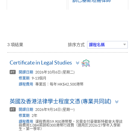
訓巴基斯坦裔律師
3 項結果
排序方式
課程名稱
Toggle
Certificate in Legal Studies
panel
開課日期
2026年10月6日 (星期二)
PT
修業期
9-13個月
課程費用
專業班：每年 HK$42,500港幣
Toggl
英國及香港法律學士程度文憑 (專業共同試)
panel
開課日期
2026年9月14日 (星期一)
PT
修業期
2年
課程費用
课程费用59,900港幣整，另需支付曼徹斯特都會大學註
冊費用1,084英鎊和300港幣行政費（適用於2026/27學年入學新
生，第一學年）