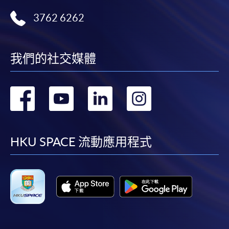
3762 6262
我們的社交媒體
轉
轉
轉
轉
到
到
到
到
facebook
youtube
linkedin
instag
HKU SPACE 流動應用程式