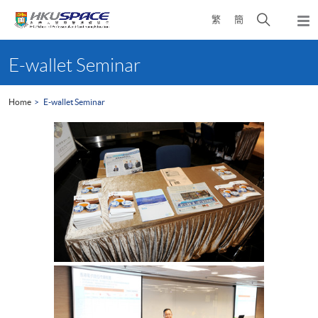
Skip
Open
繁
簡
to
Togg
main
search
navi
Main
content
panel
content
E-wallet Seminar
start
Home
E-wallet Seminar