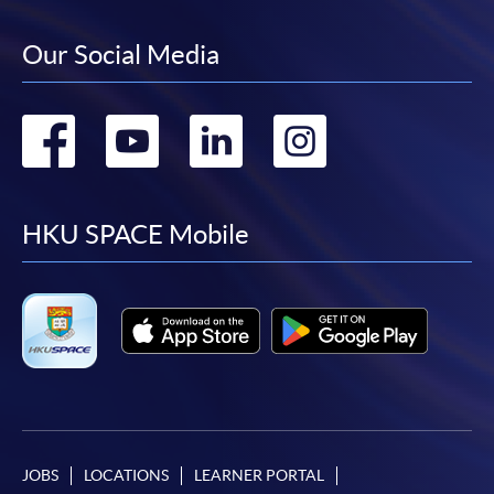
Our Social Media
Go
Go
Go
Go
to
to
to
to
facebook
youtube
linkedin
instag
HKU SPACE Mobile
JOBS
LOCATIONS
LEARNER PORTAL