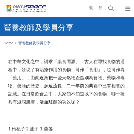
Skip
Open
繁
簡
to
Togg
main
search
navi
Main
content
panel
content
營養教師及學員分享
start
Home
營養教師及學員分享
在中華文化之中，講求「藥食同源」，古人在尋找食物的過
程中，發現了有治療作用的食物，可作「食用」，也可作為
「藥用」，由此逐漸把一些天然物產區別為食物、藥物和毒
物。藥膳的歷史，源遠流長，二千年前的典籍中已有相關的
記載。在日常飲食之中，大家知不知道以下的食物，哪一種
具有滋潤肌膚，活血駐顏的功效呢？
1.枸杞子 2.蓮子 3. 燕麥