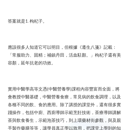
答案就是1. 枸杞子。
應該很多人知道它可以明目，但根據《遵生八箋》記載：
「常服助力、固精；補鎮丹田，活血駐顏。」枸杞子還有美
容顏，延年抗老的功效。
實用中醫學高等文憑(中醫營養學)課程內容豐富而全面，將
會教授中醫基礎，中醫營養食療，常見病的飲食調理，以及
各種不同的飲、食的應用。除了講授的課堂外，還有很多實
踐操作，包括中廚、西廚導師示範烹飪技術，茶療導師講解
茶與飲食養生，示範泡茶技巧，到上環藥材街參觀，與及親
手製作藥膳等等，讓學員真正學以致用，把課堂上學到的知