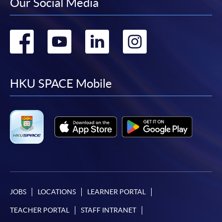
Our Social Media
Go
Go
Go
Go
to
to
to
to
facebook
youtube
linkedin
instag
HKU SPACE Mobile
JOBS
LOCATIONS
LEARNER PORTAL
TEACHER PORTAL
STAFF INTRANET