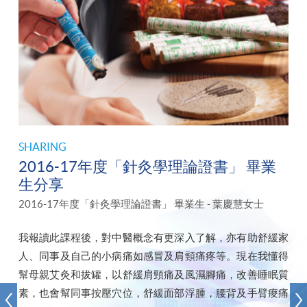
SHARING
2016-17年度「針灸學理論證書」 畢業
生分享
2016-17年度「針灸學理論證書」 畢業生 - 葉慶慧女士
我報讀此課程後，對中醫概念有更深入了解，亦有助舒緩家
人、同事及自己的小病痛如感冒及肩頸痛疼等。現在我懂得
幫母親艾灸和拔罐，以舒緩肩頸痛及風濕腳痛，改善睡眠質
素，也會幫同事按壓穴位，舒緩面部浮腫，腰背及手臂痠痛