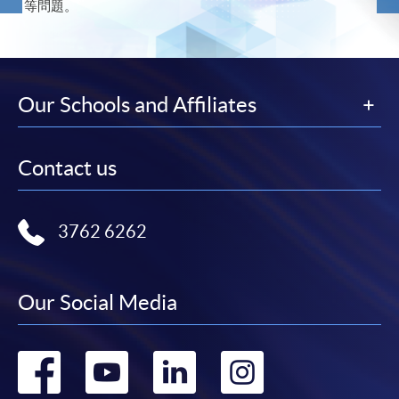
等問題。
Our Schools and Affiliates
Contact us
3762 6262
Our Social Media
Go
Go
Go
Go