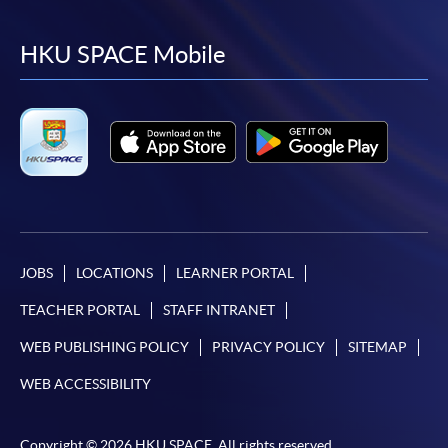
to
to
to
to
facebook
youtube
linkedin
instag
HKU SPACE Mobile
JOBS
LOCATIONS
LEARNER PORTAL
TEACHER PORTAL
STAFF INTRANET
WEB PUBLISHING POLICY
PRIVACY POLICY
SITEMAP
WEB ACCESSIBILITY
Copyright © 2026 HKU SPACE. All rights reserved.