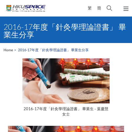
Skip
Open
繁
簡
to
Togg
main
search
navi
Main
content
panel
content
2016-17年度「針灸學理論證書」 畢
start
業生分享
Home
2016-17年度「針灸學理論證書」 畢業生分享
2016-17年度「針灸學理論證書」 畢業生 - 葉慶慧
女士