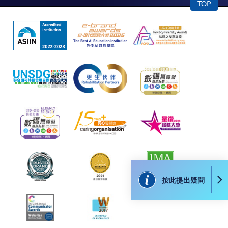
TOP
因，包括未獲授權進入、資料傳送的改動、任何非法行為等。
以上中文本純作參考之用，如內容與英文版本有任何歧義，一
切以英文版本為準。
付款方法
1. 現金、「易辦事」（EPS）、微信支付
(WeChat Pay) 或支付寶(Alipay)
申請人可親臨學院任何一所報名中心，以現金、「易
辦事」、微信支付（WeChat Pay）或支付寶
（Alipay） 繳付學費。
按此提出疑問
2. 支票或銀行本票
如以劃線支票或銀行本票繳付，抬頭請註明「香港大
學專業進修學院」。支票背面請寫上課程名稱及申請