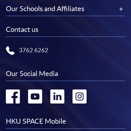
報讀優惠，請親臨學院的報名中心報名。
Our Schools and Affiliates
在網上報名過程中，由於提交課程申請和付款在系
統處理上為兩個不同的程序，成功付款並不保證成
功被獲取錄。任何不成功的申請，課程組職員將儘
Contact us
快與 閣下聯絡。
申請人應注意，不論親身或網上報讀，相同的課
3762 6262
程/科目只可提交一次申請。
在網上報名過程中，付款成功後，網頁將顯示付款
確認。另外，確認電子郵件亦會發送到 閣下的電
Our Social Media
子郵件帳戶。請保留確定回條作日後查詢用途。
除特殊情況(例如課程因報名人數不足而被取消)及
Go
Go
Go
Go
法例規定外，一切已繳費用，概不退還。
如須甄選入學，則正式收據並不可作為 閣下已獲
to
to
to
to
取錄的證明。學院將在截止報名日期後儘快通知申
請者是否獲取錄。落選的申請人將獲退還已繳交的
facebook
youtube
linkedin
instag
HKU SPACE Mobile
學費。