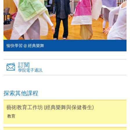
報讀新課程
凡以「先到先得」為取錄方式的課程，請填妥
SF26報名表，親往
報名中心
或以郵遞方式連同學
費以及所需證明文件呈交。
愉快學習 @ 經典樂舞
[
下載報名表SF26
]
申請學歷頒授及專業課程可能需要其他資料，報名
訂閱
學院電子通訊
表可向報名中心或有關課程負責人索取。填妥申請
表格後，請連同報名費/學費以及所需證明文件親
往報名中心或以郵遞方式遞交。
探索其他課程
報讀同一學歷頒授課程內其他單元
藝術教育工作坊 (經典樂舞與保健養生)
教育
​學院為學歷頒授課程特設「註冊及學費通知」，適