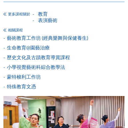
-
個別學歷頒授課程
教育
更多課程關於
表演藝術
報讀同一學歷頒授課程內其他單元
相關課程
藝術教育工作坊 (經典樂舞與保健養生)
個別課程為須報讀同一學歷頒授課程及其他單元或繳
交下期學費的學員，提供網上服務，如學員就讀的課
生命教育@園藝治療
程設有此服務，課程負責人會通知學員有關程序。
歷史文化及古蹟教育導賞課程
小學視覺藝術科綜合教學法
網上支付可通過「繳費靈」(PPS) (不適用於手機)、
VISA 或 Mastercard、「微信支付」(Online WeChat
蒙特梭利工作坊
Pay) 、「支付寶」(Online Alipay) 或 「轉數快」(FPS)
特殊教育文憑
繳付學費。
親身報名/郵遞