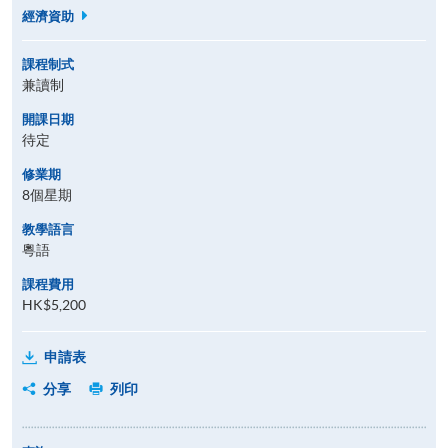
經濟資助
課程制式
兼讀制
開課日期
待定
修業期
8個星期
教學語言
粵語
課程費用
HK$5,200
申請表
分享
列印