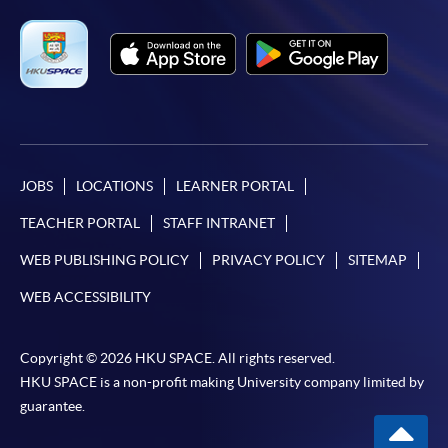
免責聲明
本學院為學院開設的其中一些課程提供在線服務的平台。雖然
本學院會力求在有關網頁上刊載的資訊正確和合時，但本學院
卻不能為這些資訊作出任何明確或隱含的保證。本學院尤其不
JOBS
LOCATIONS
LEARNER PORTAL
會保證下列各項：資訊並無侵犯版權，資訊可安全使用、資訊
TEACHER PORTAL
STAFF INTRANET
準確、資訊適合任何目的、資訊不含電腦病毒等。
WEB PUBLISHING POLICY
PRIVACY POLICY
SITEMAP
本學院（包括其僱員及附屬機構）對你在網上付款而由下列原
WEB ACCESSIBILITY
因所導致的任何損失，一概不負責；上述原因包括：（1）由
付款銀行或獨立商戶因為付款的網關在處理付款的信用卡、付
款卡、智能卡或其他付款的設施時出現任何信息或資訊傳送的
Copyright © 2026 HKU SPACE. All rights reserved.
失誤、延誤、中斷、中止、或限制（2）從付款的網關傳送而
HKU SPACE is a non-profit making University company limited by
來的任何信息或資訊中出現的疏忽、錯誤、誤差或遺漏；
guarantee.
（3）付款的網關在完成網上付款時出現的故障、失靈、或失
誤；（4）任何由付款的網關引起或與付款的網關相關的原