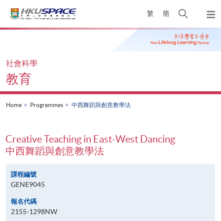
Skip
Open
繁
簡
to
Togg
main
search
navi
Main
content
panel
content
start
社會科學
教育
Home
Programmes
中西舞蹈與創意教學法
Creative Teaching in East-West Dancing
中西舞蹈與創意教學法
課程編號
GENE9045
報名代碼
2155-1298NW