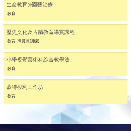
用於一般學歷頒授課程。
生命教育@園藝治療
教育
課程負責人會為學員送上「註冊及學費通知」
(「通知」)，請填妥有關「通知」，並親往報名中
心或以郵遞方式，遞交「通知」及繳交所需費用。
歷史文化及古蹟教育導賞課程
教育 (導賞員訓練)
有關繳費詳情，請參閱
付款方法
。如對報名程序有任
何疑問，請詳閱個別課程資料，或聯絡有關課程負責
小學視覺藝術科綜合教學法
人或報名中心。
教育
課程/科目報名注意事項:
蒙特梭利工作坊
選用網上報名服務必須在已接駁互聯網及支援
JavaScript程式瀏覽器的電腦上進行。建議選用
教育
Google Chrome瀏覽器。
申請人不應閒置申請超過10分鐘。否則，申請人
必須重新開始整個申請程序。
網上報名只支援「提早報讀優惠」。如需享用其他