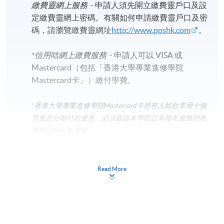
上課時間：上午10時至1時 ，下午2時15分至5時15
繳費靈網上服務
- 申請人須先開立繳費靈戶口及設
分(共12 小時)
定繳費靈網上密碼。有關如何申請繳費靈戶口及密
碼，請瀏覽繳費靈網址
http://www.ppshk.com
。
地點
*信用咭網上繳費服務
- 申請人可以 VISA 或
香港大學專業進修學院教學中心 (九龍灣/荔枝角/銅
Mastercard（包括「香港大學專業進修學院
鑼灣)
Mastercard卡」）繳付學費。
*香港大學專業進修學院Mastercard卡
持有人如欲享用十個
月免息分期付款優惠，必須親臨本學院設有報名服務的教
學中心作付款安排。
如欲了解如何於網上報讀新課程及繳費，請瀏覽網上
申請/報讀指南 :
Read More
-
短期課程
-
個別學歷頒授課程