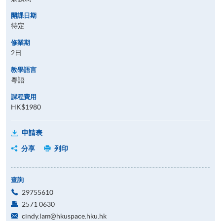
開課日期
待定
修業期
2日
教學語言
粵語
課程費用
HK$1980
申請表
分享
列印
查詢
29755610
2571 0630
cindy.lam@hkuspace.hku.hk