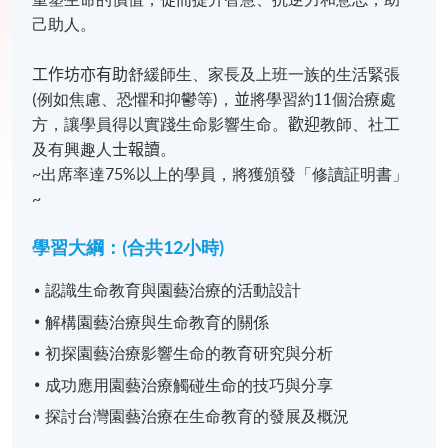
己助人。
工作坊亦有助
舒緩師生、家長及上班一族的生活緊張
焦慮、恐懼和抑鬱等
，
並
將學習約11
個治療處
(例如
)
方，讓學員得以實踐生命影響生命。
歡迎
教師、社工
及有興趣人
士報讀
。
~出席率達75%以上的學員，將獲頒發「修讀証明書」
~
學習大綱：(合共12小時)
認識生命教育與園藝治療的活動設計
解構園藝治療與生命教育的關係
初探園藝治療影響生命的教育研究與分析
成功應用園藝治療觸碰生命的技巧與分享
探討台灣園藝治療在生命教育的發展及概況