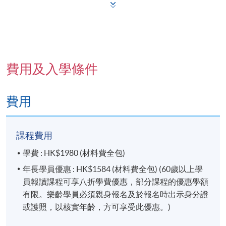
(透視人生，建立正向情緒)
費用及入學條件
費用
生命呎，種子瓶
課程費用
(生命你我共享，活出精彩
生)
學費 : HK$1980 (材料費全包)
年長學員優惠 : HK$1584 (材料費全包) (60歲以上學
員報讀課程可享八折學費優惠，部分課程的優惠學額
有限。樂齡學員必須親身報名及於報名時出示身分證
或護照，以核實年齡，方可享受此優惠。)
小小褔袋，送上小心意