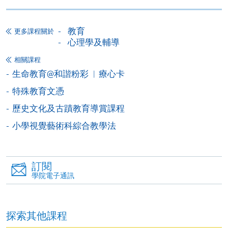
報讀同一學歷頒授課程內其他單元
教育
更多課程關於
心理學及輔導
個別課程為須報讀同一學歷頒授課程及其他單元或繳
相關課程
交下期學費的學員，提供網上服務，如學員就讀的課
生命教育@和諧粉彩 ︳療心卡
程設有此服務，課程負責人會通知學員有關程序。
特殊教育文憑
網上支付可通過「繳費靈」(PPS) (不適用於手機)、
歷史文化及古蹟教育導賞課程
VISA 或 Mastercard、「微信支付」(Online WeChat
Pay) 、「支付寶」(Online Alipay) 或 「轉數快」(FPS)
小學視覺藝術科綜合教學法
繳付學費。
訂閱
學院電子通訊
親身報名/郵遞
報讀新課程
探索其他課程