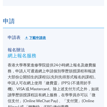
(熱愛生命，珍惜生命)
申請
申請表
下載申請表
報名辦法
放下執著，四季人生
網上報名服務
(與您分享奇妙的生命)
香港大學專業進修學院提供24小時網上報名及繳費服
務，申請人可通過網上申請個別學歷頒授課程和報讀
大部份公開招生的課程(以先到先得形式報名的課程)。
申請人可在網上使用「繳費靈」(PPS) (不適用於手
機)、VISA 或 Mastercard。除上述支付方式之外，如就
讀學歷頒授課程設有網上服務，在學學員亦可以「微
報章報導：
信支付」(Online WeChat Pay) 、「支付寶」(Online
Alipay) 或 「轉數快」(FPS) 繳付學費。