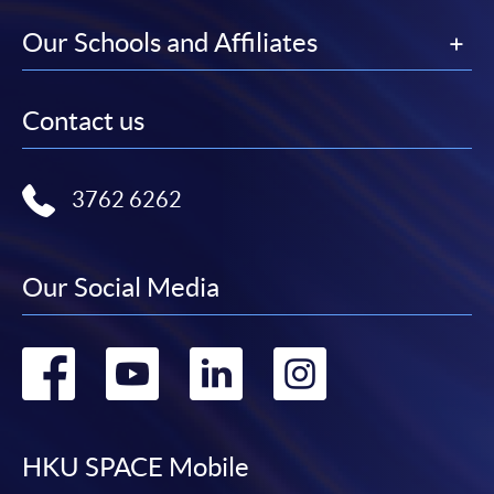
課程負責人會為學員送上「註冊及學費通知」
Our Schools and Affiliates
(「通知」)，請填妥有關「通知」，並親往報名中
心或以郵遞方式，遞交「通知」及繳交所需費用。
Contact us
有關繳費詳情，請參閱
付款方法
。如對報名程序有任
何疑問，請詳閱個別課程資料，或聯絡有關課程負責
人或報名中心。
3762 6262
課程/科目報名注意事項:
Our Social Media
選用網上報名服務必須在已接駁互聯網及支援
JavaScript程式瀏覽器的電腦上進行。建議選用
Google Chrome瀏覽器。
Go
Go
Go
Go
申請人不應閒置申請超過10分鐘。否則，申請人
必須重新開始整個申請程序。
to
to
to
to
網上報名只支援「提早報讀優惠」。如需享用其他
facebook
youtube
linkedin
instag
HKU SPACE Mobile
報讀優惠，請親臨學院的報名中心報名。