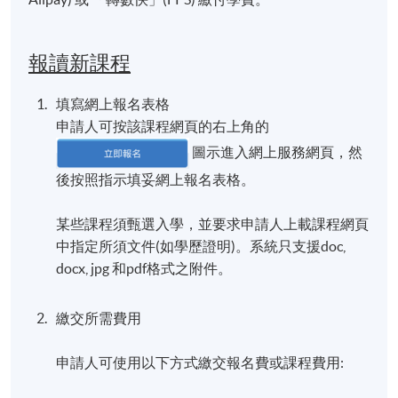
〈園藝治療 學習生命價值〉
(東方日報，2018年2月14
http://orientaldaily.on.cc/cnt/lifestyle/20180214
日)
報讀新課程
/00298_001.html
〈生命教育與園藝治療〉
(大公報，2018年1月9日，謝惠
填寫網上報名表格
芝博士撰
申請人可按該課程網頁的右上角的
http://www.takungpao.com.hk/paper/2018/010
文)
圖示進入網上服務網頁，然
9/138135.html
後按照指示填妥網上報名表格。
某些課程須甄選入學，並要求申請人上載課程網頁
日期 / 時間
中指定所須文件(如學歷證明)。系統只支援doc,
逢周六至周日，10:00am - 1:00pm 及 2:15pm -
docx, jpg 和pdf格式之附件。
5:15pm
繳交所需費用
修業期
上課日期：2024年12月21日及22日(星期六及星期
申請人可使用以下方式繳交報名費或課程費用:
日)