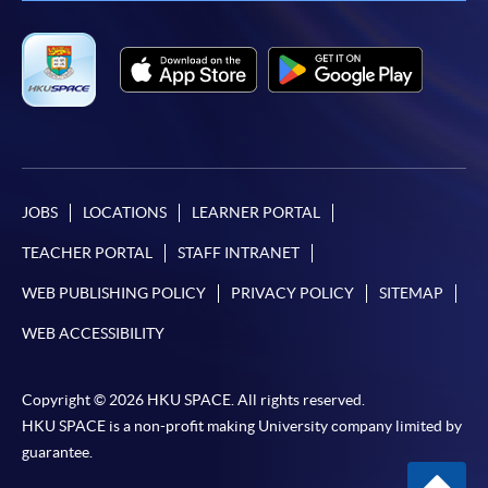
在網上報名過程中，由於提交課程申請和付款在系
統處理上為兩個不同的程序，成功付款並不保證成
功被獲取錄。任何不成功的申請，課程組職員將儘
快與 閣下聯絡。
申請人應注意，不論親身或網上報讀，相同的課
程/科目只可提交一次申請。
在網上報名過程中，付款成功後，網頁將顯示付款
確認。另外，確認電子郵件亦會發送到 閣下的電
JOBS
LOCATIONS
LEARNER PORTAL
子郵件帳戶。請保留確定回條作日後查詢用途。
TEACHER PORTAL
STAFF INTRANET
除特殊情況(例如課程因報名人數不足而被取消)及
WEB PUBLISHING POLICY
PRIVACY POLICY
SITEMAP
法例規定外，一切已繳費用，概不退還。
如須甄選入學，則正式收據並不可作為 閣下已獲
WEB ACCESSIBILITY
取錄的證明。學院將在截止報名日期後儘快通知申
請者是否獲取錄。落選的申請人將獲退還已繳交的
Copyright © 2026 HKU SPACE. All rights reserved.
學費。
HKU SPACE is a non-profit making University company limited by
guarantee.