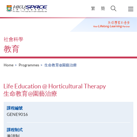
Skip
Open
繁
簡
to
Togg
main
search
navi
Main
content
panel
content
start
社會科學
教育
Home
Programmes
生命教育@園藝治療
Life Education @ Horticultural Therapy
生命教育@園藝治療
課程編號
GENE9016
課程制式
兼讀制