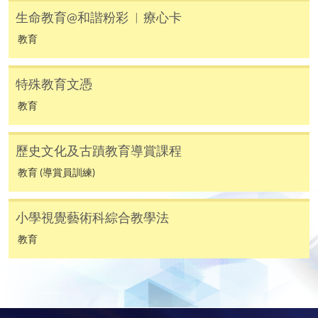
生命教育@和諧粉彩 ︳療心卡
凡以「先到先得」為取錄方式的課程，請填妥
SF26報名表，親往
報名中心
或以郵遞方式連同學
教育
費以及所需證明文件呈交。
特殊教育文憑
[
下載報名表SF26
]
教育
申請學歷頒授及專業課程可能需要其他資料，報名
表可向報名中心或有關課程負責人索取。填妥申請
歷史文化及古蹟教育導賞課程
表格後，請連同報名費/學費以及所需證明文件親
教育 (導賞員訓練)
往報名中心或以郵遞方式遞交。
小學視覺藝術科綜合教學法
報讀同一學歷頒授課程內其他單元
教育
​學院為學歷頒授課程特設「註冊及學費通知」，適
用於一般學歷頒授課程。