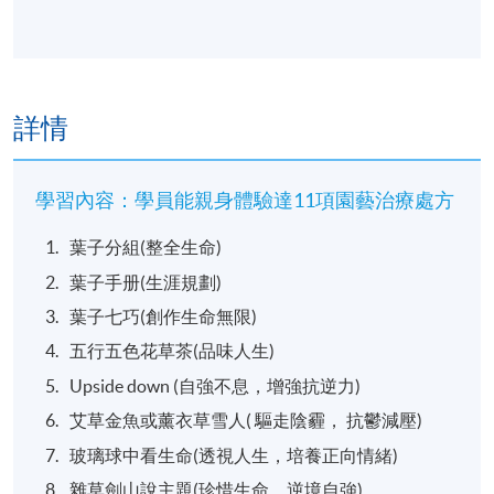
詳情
學習內容：學員能親身體驗達11項園藝治療處方
葉子分組(整全生命)
葉子手册(生涯規劃)
葉子七巧(創作生命無限)
五行五色花草茶(品味人生)
Upside down (自強不息，增強抗逆力)
艾草金魚或薰衣草雪人( 驅走陰霾， 抗鬱減壓)
玻璃球中看生命(透視人生，培養正向情緒)
雜草劍山說主題(珍惜生命，逆境自強)