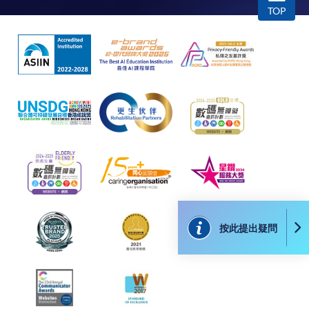
TOP
免責聲明
本學院為學院開設的其中一些課程提供在線服務的平台。雖然
本學院會力求在有關網頁上刊載的資訊正確和合時，但本學院
卻不能為這些資訊作出任何明確或隱含的保證。本學院尤其不
會保證下列各項：資訊並無侵犯版權，資訊可安全使用、資訊
準確、資訊適合任何目的、資訊不含電腦病毒等。
本學院（包括其僱員及附屬機構）對你在網上付款而由下列原
因所導致的任何損失，一概不負責；上述原因包括：（1）由
付款銀行或獨立商戶因為付款的網關在處理付款的信用卡、付
款卡、智能卡或其他付款的設施時出現任何信息或資訊傳送的
按此提出疑問
失誤、延誤、中斷、中止、或限制（2）從付款的網關傳送而
來的任何信息或資訊中出現的疏忽、錯誤、誤差或遺漏；
（3）付款的網關在完成網上付款時出現的故障、失靈、或失
誤；（4）任何由付款的網關引起或與付款的網關相關的原
因，包括未獲授權進入、資料傳送的改動、任何非法行為等。