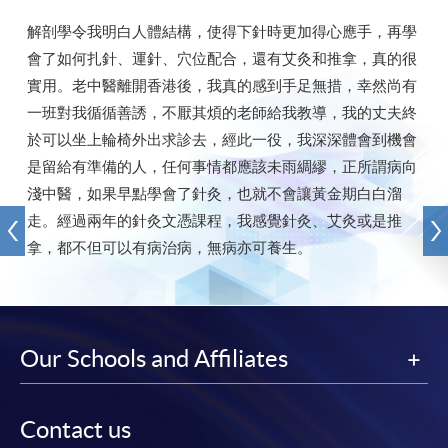
解剖學令我明白人體結構，使得下針時更加得心應手，再學
會了如何扎針、運針、穴位配合，還有艾灸和推拿，真的很
實用。老中醫離開香港後，我真的感到手足無措，幸然尚有
一班對我循循善誘，不厭其煩的老師給我教導，我的丈夫終
於可以坐上輪椅外出求診去，經此一役，我深深體會到機會
是留給有準備的人，任何事情都應該未雨綢繆，正所謂病向
淺中醫，如果早點學會了針灸，也就不會讓黃金期白白溜
走。經過兩年的針灸文憑課程，我感覺針灸、艾灸或是推
拿，都不但可以有病治病，無病亦可養生。
Our Schools and Affiliates
Contact us