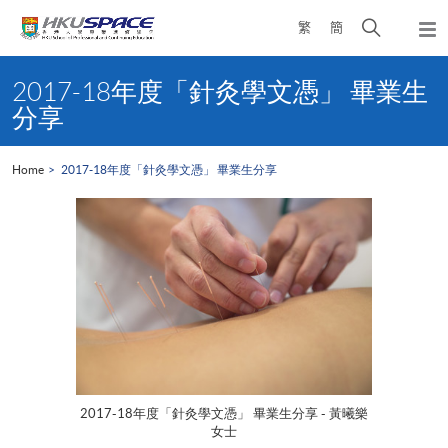
Skip
Open
繁
簡
to
Togg
main
search
navi
Main
content
panel
content
2017-18年度「針灸學文憑」 畢業生
start
分享
Home
2017-18年度「針灸學文憑」 畢業生分享
2017-18年度「針灸學文憑」 畢業生分享 - 黃曦樂
女士