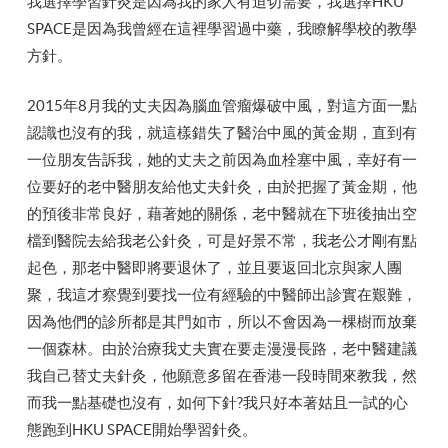
我選擇學習針灸是因為我的家人有迫切需要，我選擇HKU
SPACE是因為我曾經在這裡學習過中藥，我瞭解學校的教學
方針。
2015年8月我的丈夫因為腦血管瘤爆破中風，對這方面一點
認識也沒有的我，就這樣錯失了醫治中風的黃金期，直到有
一位朋友告訴我，她的丈夫之前因為血栓塞中風，幸好有一
位要好的老中醫朋友給他丈夫針灸，由於把握了黃金期，他
的預後非常良好，藉著她的關係，老中醫就在下班後抽出空
檔到醫院去給我老公針灸，可是好景不常，我老公才剛有點
起色，那老中醫即將要退休了，並且要返回北京與家人團
聚，我這才察覺到要找一位有經驗的中醫師出診實在艱難，
因為他們的診所都是其門如市，所以不會因為一棵樹而放棄
一個森林。由於治療我丈夫實在要走漫漫長路，老中醫建議
我自己替丈夫針灸，他願意多留在香港一段時間來教我，然
而我一點基礎也沒有，如何下針?我只好本著姑且一試的心
態跑到HKU SPACE開始學習針灸。