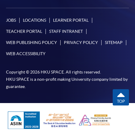
JOBS
LOCATIONS
LEARNER PORTAL
TEACHER PORTAL
STAFF INTRANET
WEB PUBLISHING POLICY
PRIVACY POLICY
SITEMAP
WEB ACCESSIBILITY
Copyright © 2026 HKU SPACE. All rights reserved.
HKU SPACE is a non-profit making University company limited by
guarantee.
TOP