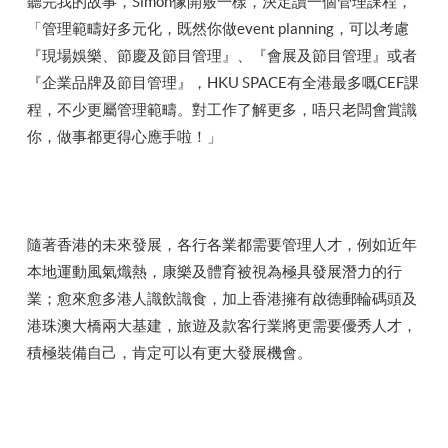
聽完我的故事，Simon像開竅一樣，決定讀一個管理課程，
「管理範疇好多元化，既然你做event planning，可以考慮
『現場娛樂、節慶及節目管理』、『會展及節目管理』或者
『企業品牌及節目管理』，HKU SPACE有全港最多嘅CEF課
程，不少更屬管理範疇。對工作了解更多，唔只老闆會賞識
你，做事都更得心應手啦！」
隨著香港的未來發展，各行各業都需要管理人才，例如近年
本地運動風氣熾熱，康樂及體育被視為極具發展潛力的行
業；愈來愈多港人識飲識食，加上香港擁有啟德郵輪碼頭及
港珠澳大橋兩大基建，旅遊及款客行業將更需要優秀人才，
積極裝備自己，肯定可以有更大發展機會。