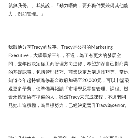
就無我份。」我笑說︰「勤力唔夠，要升職仲要兼備其他能
力，例如管理。」
我跟他分享Tracy的故事。Tracy是公司的Marketing
Executive，大學畢業三年，不過，為了有更大的發展空
間，去年她決定從工商管理方向進修，希望加深自己對商業
的基礎認識，包括管理技巧、商業決定及溝通技巧等。當她
知道今年起持續進修基金政府加碼至20,000元，可以申請發
還更多學費，便準備再報讀「市場學及零售管理」課程。機
會永遠留給有準備的人，雖然Tracy未完成課程，不過老闆
見她上進積極，為目標努力，已經決定晉升Tracy為senior。