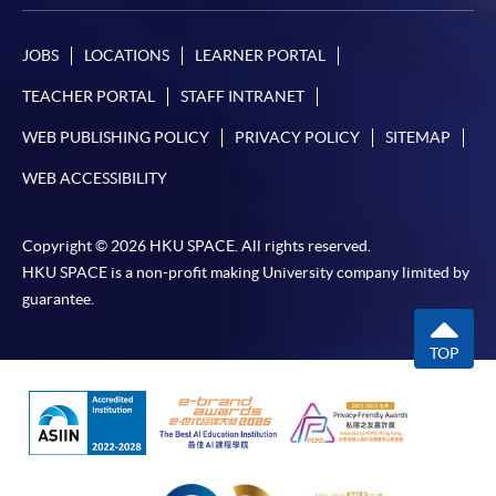
JOBS
LOCATIONS
LEARNER PORTAL
TEACHER PORTAL
STAFF INTRANET
WEB PUBLISHING POLICY
PRIVACY POLICY
SITEMAP
WEB ACCESSIBILITY
Copyright © 2026 HKU SPACE. All rights reserved.
HKU SPACE is a non-profit making University company limited by
guarantee.
TOP