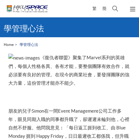
Skip
Open
繁
簡
to
Togg
main
search
navi
Main
content
panel
content
學管理心法
start
Home
學管理心法
《復仇者聯盟》聚集了Marvel系列的英雄
們，每個人性格各異、各有才能，要整個團隊有效合作，就
必須要有良好的管理。在現今的商業社會，要發揮團隊的強
大力量，這份管理才能亦不能少。
朋友的兒子Simon在一間Event Management公司工作多
年，眼見同期入職的同事都升職了，卻遲遲未輪到他，心裡
自然不舒服。他問我意見︰「每日返工捱到收工、由 Blue
Monday 捱到 Happy Friday，日日最遲收工都係我，但升職