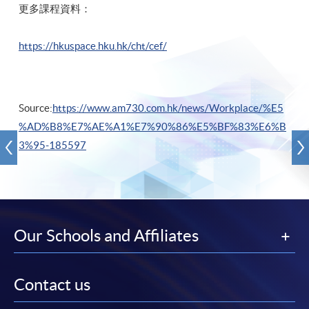
更多課程資料：
https://hkuspace.hku.hk/cht/cef/
Source:
https://www.am730.com.hk/news/Workplace/%E5
%AD%B8%E7%AE%A1%E7%90%86%E5%BF%83%E6%B
3%95-185597
Our Schools and Affiliates
Contact us