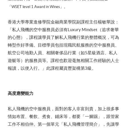
「WSET level 1 Award in Wines」。
香港大學專業進修學院金融商業學院副課程主任楊敏華說：
「私人飛機的空中服務員必須有Luxury Mindset（追求奢華
的心態），課程讓學員了解私人飛機行業的整體概況，可為
轉型作好準備。目標學員包括現職民航服務的空中服務員、
航空公司地勤人員、相關奢侈品行業（如5星級酒店、私人
遊艇等）的服務員等。課程也歡迎毫無相關工作經驗的人士
報讀，以便入行。」此課程屬資歷架構第3級。
高度應變能力
私人飛機的空中服務員，面對的客人非富則貴，加上很多事
情如布置、餐飲、煮食、鋪床等，都要「一腳踢」，跟管家
工作不相伯仲。第一個單元「私人飛機管理簡介」，先讓學