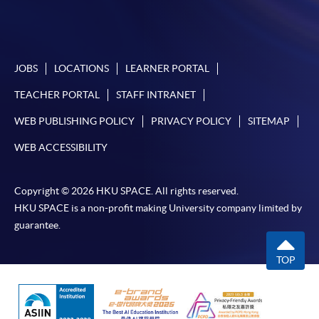
JOBS
LOCATIONS
LEARNER PORTAL
TEACHER PORTAL
STAFF INTRANET
WEB PUBLISHING POLICY
PRIVACY POLICY
SITEMAP
WEB ACCESSIBILITY
Copyright © 2026 HKU SPACE. All rights reserved.
HKU SPACE is a non-profit making University company limited by
guarantee.
TOP