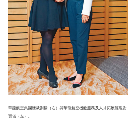
華龍航空集團總裁劉暢（右）與華龍航空機艙服務及人才拓展經理謝
寶儀（左）。