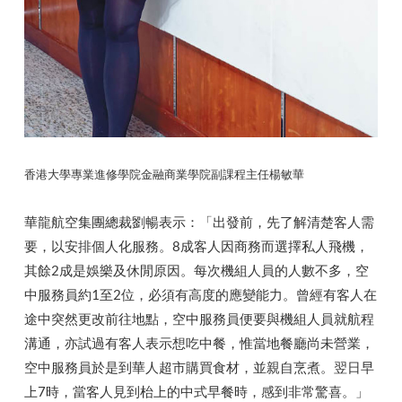
香港大學專業進修學院金融商業學院副課程主任楊敏華
華龍航空集團總裁劉暢表示：「出發前，先了解清楚客人需
要，以安排個人化服務。8成客人因商務而選擇私人飛機，
其餘2成是娛樂及休閒原因。每次機組人員的人數不多，空
中服務員約1至2位，必須有高度的應變能力。曾經有客人在
途中突然更改前往地點，空中服務員便要與機組人員就航程
溝通，亦試過有客人表示想吃中餐，惟當地餐廳尚未營業，
空中服務員於是到華人超市購買食材，並親自烹煮。翌日早
上7時，當客人見到枱上的中式早餐時，感到非常驚喜。」