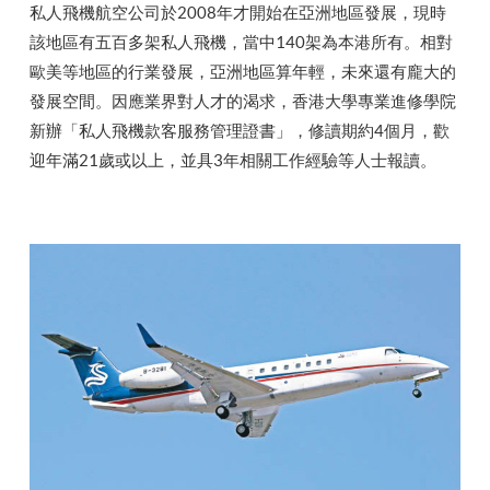
私人飛機航空公司於2008年才開始在亞洲地區發展，現時
該地區有五百多架私人飛機，當中140架為本港所有。相對
歐美等地區的行業發展，亞洲地區算年輕，未來還有龐大的
發展空間。因應業界對人才的渴求，香港大學專業進修學院
新辦「私人飛機款客服務管理證書」，修讀期約4個月，歡
迎年滿21歲或以上，並具3年相關工作經驗等人士報讀。