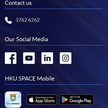
Contact us
3762 6262
Our Social Media
Go
Go
Go
Go
to
to
to
to
facebook
youtube
linkedin
instag
HKU SPACE Mobile