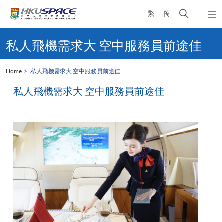
Skip
Open
繁
簡
to
Togg
main
search
navi
Main
content
panel
content
私人飛機需求大 空中服務員前途佳
start
Home
私人飛機需求大 空中服務員前途佳
私人飛機需求大 空中服務員前途佳