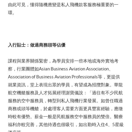
由此可見，懂得隨機應變是私人飛機款客服務極重要的一
環。
入行貼士：做過商務頭等佔優
課程與業界關係緊密，為學員安排一些本地或海外實地考
察，行業團體如Asian Business Aviation Association、
Association of Business Aviation Professionals等，更提供
就業資訊，堂上表現出眾的學員，有望成為招攬對象。華龍
航空機艙服務及人才拓展經理謝寶儀說：「過往有不少民航
服務的空中服務員，轉型到私人飛機行業發展。如曾任職過
商務或頭等機艙，於處理客人需要方面更具豐富經驗，應徵
時較有優勢。薪金一般是民航服務空中服務員的雙倍。醫療
福利亦較完善，其他待遇也很吸引，如出勤時入住4、5星級