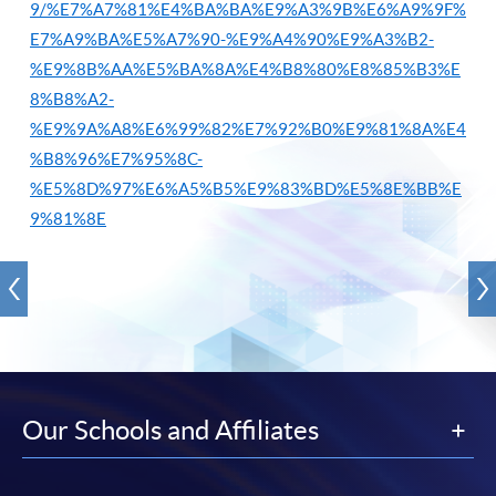
9/%E7%A7%81%E4%BA%BA%E9%A3%9B%E6%A9%9F%
E7%A9%BA%E5%A7%90-%E9%A4%90%E9%A3%B2-
%E9%8B%AA%E5%BA%8A%E4%B8%80%E8%85%B3%E
8%B8%A2-
%E9%9A%A8%E6%99%82%E7%92%B0%E9%81%8A%E4
%B8%96%E7%95%8C-
%E5%8D%97%E6%A5%B5%E9%83%BD%E5%8E%BB%E
9%81%8E
Our Schools and Affiliates