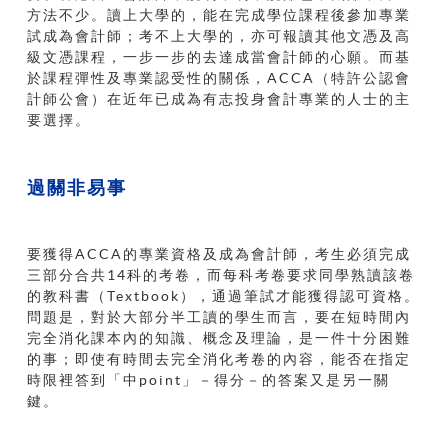
方法不少。讀上大學的，能在完成學位課程後參加專業
試成為會計師；考不上大學的，亦可報讀其他文憑及高
級文憑課程，一步一步的去達成當會計師的心願。而基
於課程彈性及專業認受性的關係，ACCA（特許公認會
計師公會）在近年已成為有志投身會計專業的人士的主
要選擇。
過關非易事
要獲得ACCA的專業資格及成為會計師，考生必須完成
三部分合共14科的考卷，而每科考卷要求同學熟讀該卷
的教科書（Textbook），通過筆試才能獲得認可資格。
問題是，對於大部分半工讀的學生而言，要在短時間內
完全消化課本內的知識、概念及理論，是一件十分困難
的事；即使有時間去完全消化考卷的內容，能否在指定
時限裡答到「中point」－得分－的答案又是另一關
鍵。