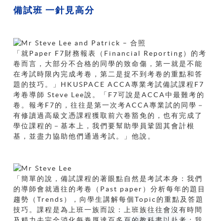
備試班 一針見高分
「就Paper F7財務報表（Financial Reporting）的考
卷而言，大部分不合格的同學的致命傷，第一就是不能
在考試時限內完成考卷，第二是捉不到考卷的重點和答
題的技巧。」HKUSPACE ACCA專業考試備試課程F7
考卷導師 Steve Lee說。「F7可說是ACCA中最難考的
卷。報考F7的，往往是第一次考ACCA專業試的同學－
有修讀過高級文憑課程獲取前六卷豁免的，也有完成了
學位課程的－基本上，我們要幫助學員鞏固其會計根
基，並盡力協助他們通過考試。」他說。
「簡單的說，備試課程的著眼點自然是考試本身：我們
的導師會就過往的考卷（Past paper）分析每年的題目
趨勢（Trends），向學生講解每個Topic的重點及答題
技巧。課程是為上班一族而設：上班族往往會沒有時間
及精力去完全消化每卷厚達百多頁的教科書以赴考；我