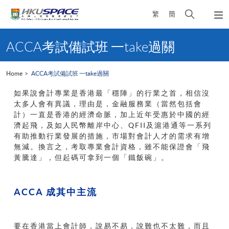
Skip
Open
繁
簡
to
Togg
main
search
navi
Main
content
panel
content
ACCA考試備試班 一take過關
start
Home
ACCA考試備試班 一take過關
如果說會計專業是香港最「穩陣」的行業之首，相信沒
太多人會有異議，理由是，金融服務業（當然包括會
計）一直是香港的經濟命脈，加上近年受惠於中國的經
濟起飛，及如人民幣離岸中心、QFII及滬港通等一系列
有助推動行業發展的措施，市場對會計人才的需求有增
無減。換言之，考取專業會計資格，雖不能保證會「飛
黃騰達」，但起碼可拿到一個「鐵飯碗」。
ACCA 成其中主流
要在香港當上會計師，說易不易，說難也不太難，而且