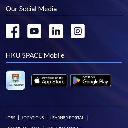
Our Social Media
Go
Go
Go
Go
to
to
to
to
facebook
youtube
linkedin
instag
HKU SPACE Mobile
JOBS
LOCATIONS
LEARNER PORTAL