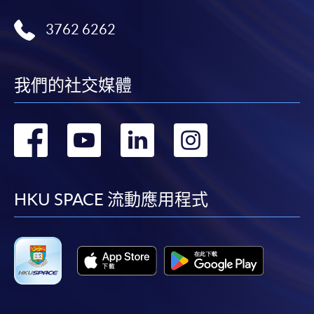
3762 6262
我們的社交媒體
轉
轉
轉
轉
到
到
到
到
facebook
youtube
linkedin
instag
HKU SPACE 流動應用程式