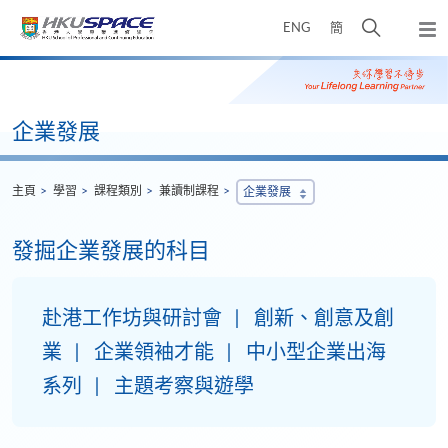
Skip
打
ENG
簡
to
彈
main
開
出
Main
content
搜
主
content
選
尋
start
單
介
企業發展
面
主頁
學習
課程類別
兼讀制課程
企業發展
發掘企業發展的科目
赴港工作坊與研討會
創新、創意及創
業
企業領袖才能
中小型企業出海
系列
主題考察與遊學