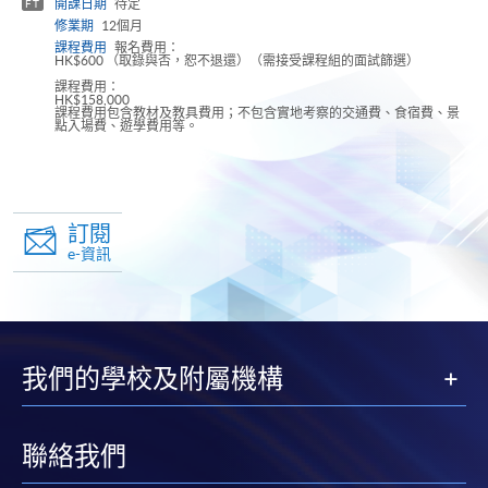
開課日期
待定
FT
修業期
12個月
課程費用
報名費用：
HK$600 （取錄與否，恕不退還）（需接受課程組的面試篩選）
課程費用：
HK$158,000
課程費用包含教材及教具費用；不包含實地考察的交通費、食宿費、景
點入場費、遊學費用等。
訂閱
e-資訊
我們的學校及附屬機構
聯絡我們