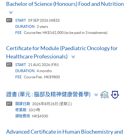
Bachelor of Science (Honours) Food and Nutrition
Toggle
panel
START
09 SEP 2026 (WED)
PT
DURATION
2 years
FEE
Course fee: HK$142,000 (to be paid in 3 instalments)
Certificate for Module (Paediatric Oncology for
Toggle
Healthcare Professionals)
panel
START
21 AUG 2026 (FRI)
PT
DURATION
4 months
FEE
Course Fee : HK$9800
Toggle
證書 (單元 : 腦部及精神健康營養學)
panel
開課日期
2026年8月26日 (星期三)
PT
修業期
33小時
課程費用
HK$4500
Advanced Certificate in Human Biochemistry and