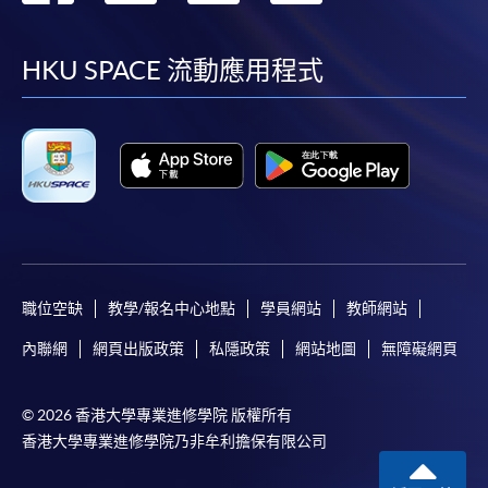
到
到
到
到
facebook
youtube
linkedin
instag
HKU SPACE 流動應用程式
職位空缺
教學/報名中心地點
學員網站
教師網站
內聯網
網頁出版政策
私隱政策
網站地圖
無障礙網頁
© 2026 香港大學專業進修學院 版權所有
香港大學專業進修學院乃非牟利擔保有限公司