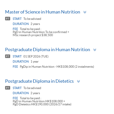
Toggle
Master of Science in Human Nutrition
panel
START
To be advised
PT
DURATION
2 years
FEE
Total to be paid :
PgD in Human Nutrition To be confirmed +
MSc research project $38,500
Toggle
Postgraduate Diploma in Human Nutrition
panel
START
01 SEP 2026 (TUE)
PT
DURATION
1 year
FEE
PgDip in Human Nutrition - HK$108,000 (2 instalments)
Toggle
Postgraduate Diploma in Dietetics
panel
START
To be advised
PT
DURATION
2 years
FEE
Total to be paid :
PgD in Human Nutrition HK$108,000 +
PgD Dietetics HK$190,000 (2026/27 intake)