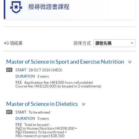
搜尋微證書課程
43 項結果
排序方式
課程名稱
To
Master of Science in Sport and Exercise Nutrition
pa
START
28 OCT 2026 (WED)
PT
DURATION
2 years
FEE
Application fee: HK$300 (non-refundable)
Course fee: HK$120,000 (to be paid in 2 installments)
Toggle
Master of Science in Dietetics
panel
START
To be advised
PT
DURATION
3 years
FEE
Total to be paid :
PgD in Human Nutrition HK$98,000 +
PgD Dietetics To be confirmed +
MSc research project $38,500