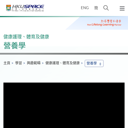
Skip
打
ENG
簡
to
彈
main
開
出
Main
content
搜
主
content
選
尋
start
單
介
健康護理、體育及健康
面
營養學
主頁
學習
興趣範疇
健康護理、體育及健康
營養學