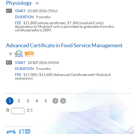
Toggle
Physiology
panel
START
03 SEP 2026 (THU)
PT
DURATION
9 months
FEE
$21,800 (whole certificate); $7,300 (module E only)
Application to Module E only is permitted to graduates from this
certificate before 2009.
Advanced Certificate in Food Service Management
Toggle
panel
START
28 SEP 2026 (MON)
PT
DURATION
5 months
FEE
$17,000 / $13,600 (Advanced Certificate with Module A
exemption)
下
本
1
2
3
4
5
一
頁
最
頁
之 5
頁
後
一
頁
訂閱