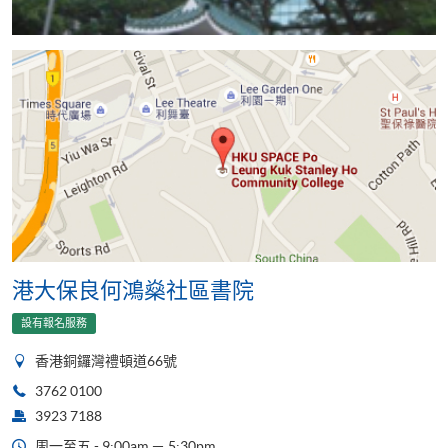
港大保良何鴻燊社區書院
設有報名服務
香港銅鑼灣禮頓道66號
3762 0100
3923 7188
周一至五 - 9:00am － 5:30pm,