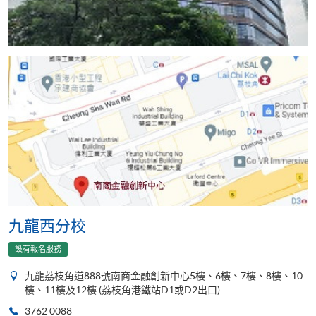
九龍西分校
設有報名服務
九龍荔枝角道888號南商金融創新中心5樓、6樓、7樓、8樓、10
樓、11樓及12樓 (荔枝角港鐵站D1或D2出口)
3762 0088