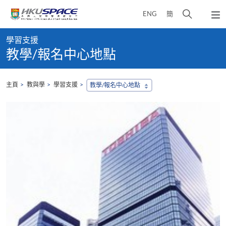
Skip
打
ENG
簡
to
彈
main
開
出
Main
content
搜
主
學習支援
content
選
尋
教學/報名中心地點
start
單
介
面
主頁
教與學
學習支援
教學/報名中心地點