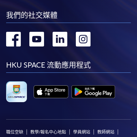
我們的社交媒體
轉
轉
轉
轉
到
到
到
到
facebook
youtube
linkedin
instag
HKU SPACE 流動應用程式
職位空缺
教學/報名中心地點
學員網站
教師網站