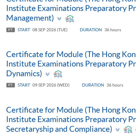
Institute Examinations Preparatory P
Toggle
Management)
panel
START
08 SEP 2026 (TUE)
DURATION
36 hours
PT
Certificate for Module (The Hong Ko
Institute Examinations Preparatory 
Toggle
Dynamics)
panel
START
09 SEP 2026 (WED)
DURATION
36 hours
PT
Certificate for Module (The Hong Ko
Institute Examinations Preparatory 
Tog
Secretaryship and Compliance)