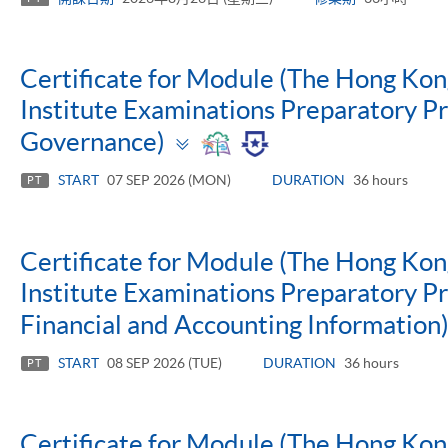
Certificate for Module (The Hong Ko
Institute Examinations Preparatory 
Toggle
Governance)
panel
START
07 SEP 2026 (MON)
DURATION
36 hours
PT
Certificate for Module (The Hong Ko
Institute Examinations Preparatory P
Financial and Accounting Information
START
08 SEP 2026 (TUE)
DURATION
36 hours
PT
Certificate for Module (The Hong Ko