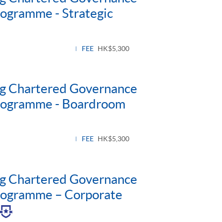
rogramme - Strategic
FEE
HK$5,300
ng Chartered Governance
Programme - Boardroom
FEE
HK$5,300
ng Chartered Governance
Programme – Corporate
gle