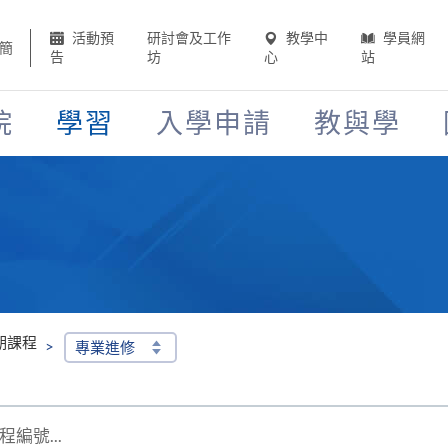
活動預
研討會及工作
教學中
學員網
簡
告
坊
心
站
院
學習
入學申請
教與學
期課程
專業進修
編號...