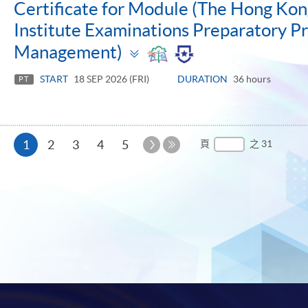
Certificate for Module (The Hong Ko
Institute Examinations Preparatory 
Toggle
Management)
panel
START
18 SEP 2026 (FRI)
DURATION
36 hours
PT
本
下
1
2
3
4
5
頁
之 31
一
最
頁
頁
後
一
頁