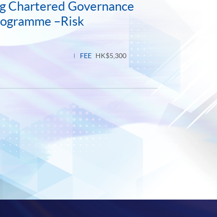
ng Chartered Governance
Programme –Risk
FEE
HK$5,300