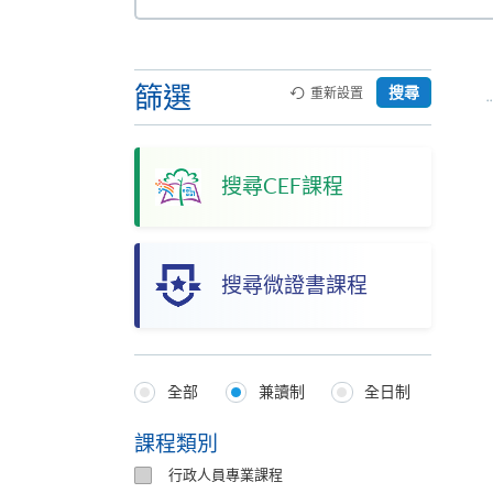
本
網
站
篩選
搜尋
重新設置
搜尋CEF課程
搜尋微證書課程
全部
兼讀制
全日制
Programmes
Type
課程類別
行政人員專業課程