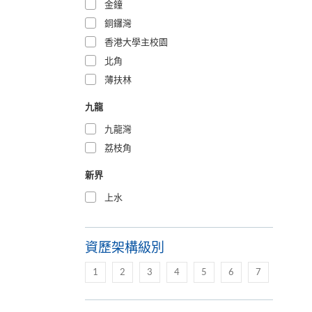
金鐘
銅鑼灣
香港大學主校園
北角
薄扶林
九龍
九龍灣
荔枝角
新界
上水
資歷架構級別
1
2
3
4
5
6
7