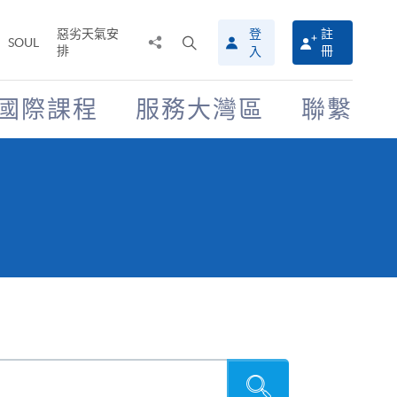
惡劣天氣安
登
註
分
打
SOUL
排
冊
入
享
開
至
搜
尋
國際課程
服務大灣區
聯繫
介
面
搜