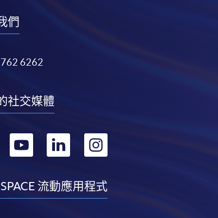
我們
3762 6262
的社交媒體
轉
轉
轉
轉
到
到
到
到
facebook
youtube
linkedin
instagram
 SPACE 流動應用程式