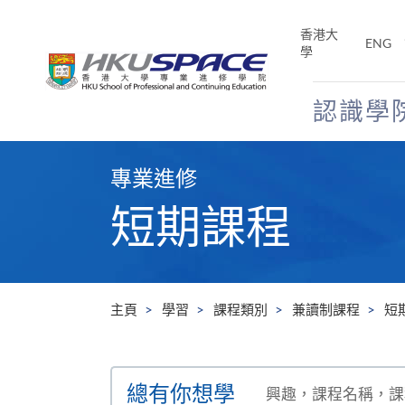
Skip
to
香港大
ENG
main
學
content
認識學
Main
content
專業進修
start
短期課程
主頁
學習
課程類別
兼讀制課程
短
搜
總有你想學
尋
興趣，課程名稱，課程