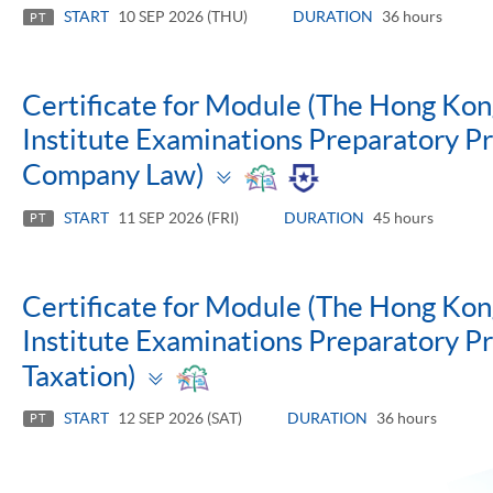
pan
START
10 SEP 2026 (THU)
DURATION
36 hours
PT
Certificate for Module (The Hong Ko
Institute Examinations Preparatory 
Toggle
Company Law)
panel
START
11 SEP 2026 (FRI)
DURATION
45 hours
PT
Certificate for Module (The Hong Ko
Institute Examinations Preparatory 
Toggle
Taxation)
panel
START
12 SEP 2026 (SAT)
DURATION
36 hours
PT