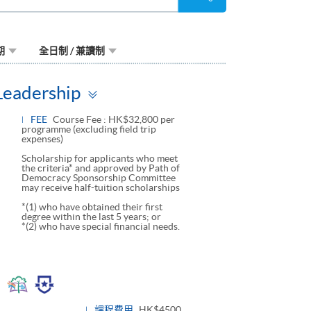
尋
期
全日制 / 兼讀制
Toggle
 Leadership
panel
FEE
Course Fee : HK$32,800 per
programme (excluding field trip
expenses)
Scholarship for applicants who meet
the criteria* and approved by Path of
Democracy Sponsorship Committee
may receive half-tuition scholarships
*(1) who have obtained their first
degree within the last 5 years; or
*(2) who have special financial needs.
Toggle
panel
課程費用
HK$4500