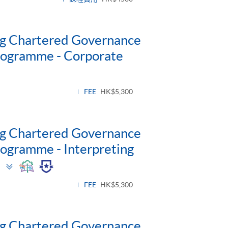
ng Chartered Governance
Programme - Corporate
FEE
HK$5,300
ng Chartered Governance
rogramme - Interpreting
Toggle
)
panel
FEE
HK$5,300
ng Chartered Governance